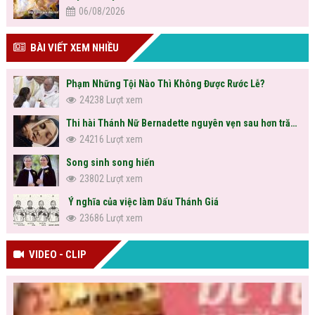
06/08/2026
BÀI VIẾT XEM NHIỀU
Phạm Những Tội Nào Thì Không Được Rước Lễ?
24238 Lượt xem
Thi hài Thánh Nữ Bernadette nguyên vẹn sau hơn trăm năm
24216 Lượt xem
Song sinh song hiến
23802 Lượt xem
Ý nghĩa của việc làm Dấu Thánh Giá
23686 Lượt xem
VIDEO - CLIP