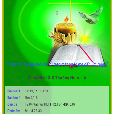
()
"
"
Xin Ngài truyền cho con đi trên mặt nước mà đến với Ngài
Chúa Nhật XIX Thường Niên – A
Bài đọc 1
:
1V 19,9a.11-13a
Bài đọc 2
:
Rm 9,1-5;
Đáp ca
:
Tv 84,9ab và 10.11-12.13-14(Đ. c.8)
Phúc âm
:
Mt 14,22-33