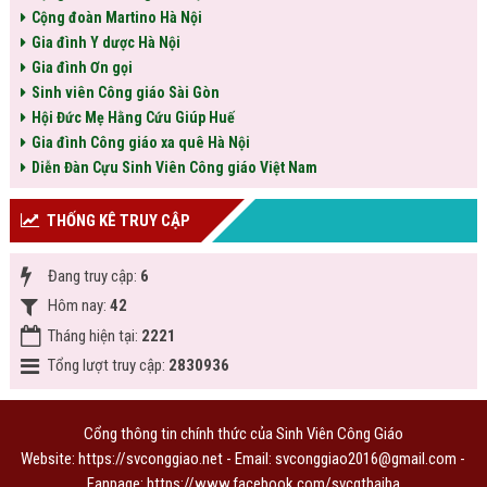
Cộng đoàn Martino Hà Nội
Gia đình Y dược Hà Nội
Gia đình Ơn gọi
Sinh viên Công giáo Sài Gòn
Hội Đức Mẹ Hằng Cứu Giúp Huế
Gia đình Công giáo xa quê Hà Nội
Diễn Đàn Cựu Sinh Viên Công giáo Việt Nam
THỐNG KÊ TRUY CẬP
Đang truy cập:
6
Hôm nay:
42
Tháng hiện tại:
2221
Tổng lượt truy cập:
2830936
Cổng thông tin chính thức của Sinh Viên Công Giáo
Website: https://svconggiao.net - Email: svconggiao2016@gmail.com -
Fanpage:
https://www.facebook.com/svcgthaiha