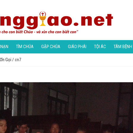
 NẠN
TÌM CHÚA
GẶP CHÚA
GIÁO PHÁI
TỘI ÁC
TÂM BỆNH
 Ơn Gọi
/
cn7