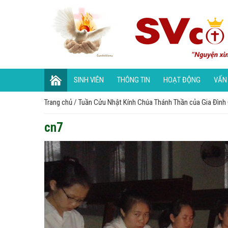
SINH VIÊN
THÔNG TIN
HOẠT ĐỘNG
VẤN
Trang chủ
/
Tuần Cửu Nhật Kính Chúa Thánh Thần của Gia Đình
cn7