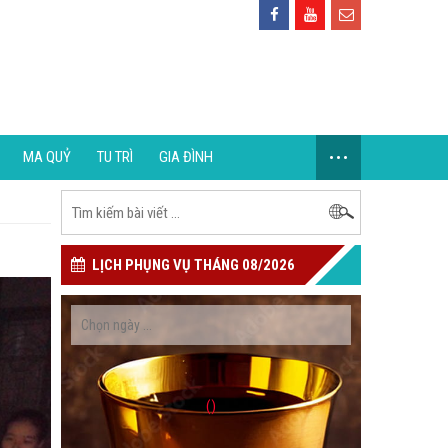
...
MA QUỶ
TU TRÌ
GIA ĐÌNH
LỊCH PHỤNG VỤ THÁNG 08/2026
()