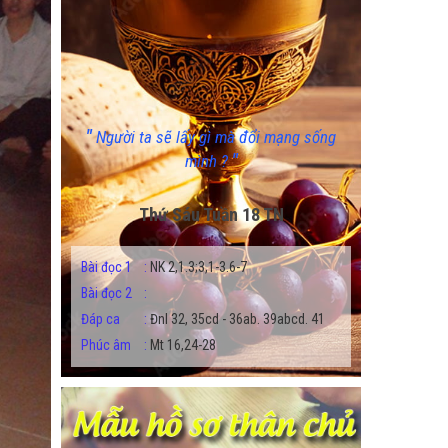
"
Người ta sẽ lấy gì mà đổi mạng sống
"
mình ?
Thứ Sáu Tuần 18 TN
Bài đọc 1
:
NK 2,1.3;3,1-3.6-7
Bài đọc 2
:
Đáp ca
:
Đnl 32, 35cd - 36ab. 39abcd. 41
Phúc âm
:
Mt 16,24-28