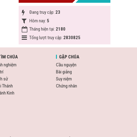
Đang truy cập:
23
Hôm nay:
5
Tháng hiện tại:
2180
Tổng lượt truy cập:
2830825
TÌM CHÚA
GẶP CHÚA
nh nghiệm
Cầu nguyện
trí
Bài giảng
ch sử
Suy niệm
i Thánh
Chứng nhân
ánh Kinh