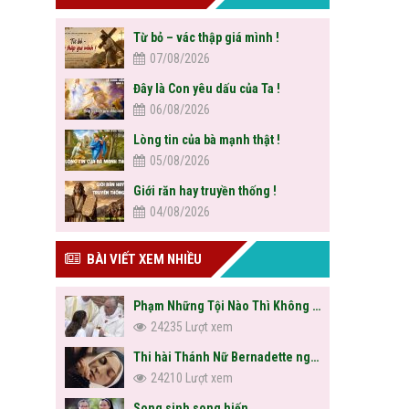
Từ bỏ – vác thập giá mình !
07/08/2026
Đây là Con yêu dấu của Ta !
06/08/2026
Lòng tin của bà mạnh thật !
05/08/2026
Giới răn hay truyền thống !
04/08/2026
BÀI VIẾT XEM NHIỀU
Phạm Những Tội Nào Thì Không Được Rước Lễ?
24235 Lượt xem
Thi hài Thánh Nữ Bernadette nguyên vẹn sau hơn trăm năm
24210 Lượt xem
Song sinh song hiến