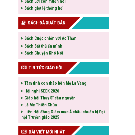
Sách Lời con muốn nói
Sách giọt lệ thống hối
SÁCH ĐÃ XUẤT BẢN
Sách Cuộc chiến với Ác Thần
Sách Sát thủ ẩn mình
Sách Chuyện Khó Nói
TIN TỨC GIÁO HỘI
Tâm tình con thảo bên Mẹ La Vang
Hội nghị SEEK 2026
Giáo hội Thụy Sĩ cầu nguyện
Lễ Mẹ Thiên Chúa
Liên Hội đồng Giám mục Á châu chuẩn bị Đại
hội Truyền giáo 2025
BÀI VIẾT MỚI NHẤT