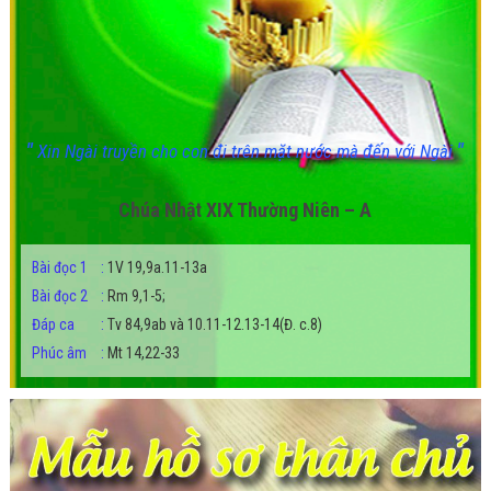
"
"
Xin Ngài truyền cho con đi trên mặt nước mà đến với Ngài
Chúa Nhật XIX Thường Niên – A
Bài đọc 1
:
1V 19,9a.11-13a
Bài đọc 2
:
Rm 9,1-5;
Đáp ca
:
Tv 84,9ab và 10.11-12.13-14(Đ. c.8)
Phúc âm
:
Mt 14,22-33