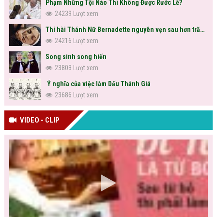
Phạm Những Tội Nào Thì Không Được Rước Lễ?
24239 Lượt xem
Thi hài Thánh Nữ Bernadette nguyên vẹn sau hơn trăm năm
24216 Lượt xem
Song sinh song hiến
23803 Lượt xem
Ý nghĩa của việc làm Dấu Thánh Giá
23686 Lượt xem
VIDEO - CLIP