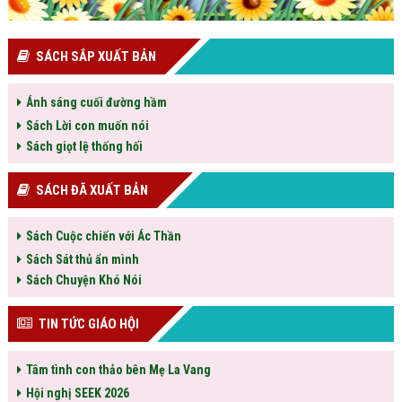
SÁCH SẮP XUẤT BẢN
Ánh sáng cuối đường hầm
Sách Lời con muốn nói
Sách giọt lệ thống hối
SÁCH ĐÃ XUẤT BẢN
Sách Cuộc chiến với Ác Thần
Sách Sát thủ ẩn mình
Sách Chuyện Khó Nói
TIN TỨC GIÁO HỘI
Tâm tình con thảo bên Mẹ La Vang
Hội nghị SEEK 2026