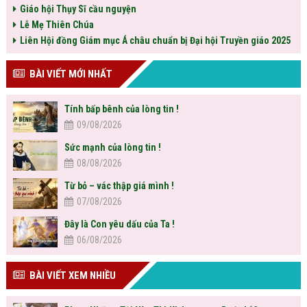
Giáo hội Thụy Sĩ cầu nguyện
Lễ Mẹ Thiên Chúa
Liên Hội đồng Giám mục Á châu chuẩn bị Đại hội Truyền giáo 2025
BÀI VIẾT MỚI NHẤT
Tính bấp bênh của lòng tin !
09/08/2026
Sức mạnh của lòng tin !
08/08/2026
Từ bỏ – vác thập giá mình !
07/08/2026
Đây là Con yêu dấu của Ta !
06/08/2026
BÀI VIẾT XEM NHIỀU