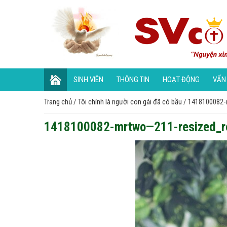
SINH VIÊN
THÔNG TIN
HOẠT ĐỘNG
VẤN
Trang chủ
/
Tôi chính là người con gái đã có bầu
/
1418100082-
1418100082-mrtwo—211-resized_r