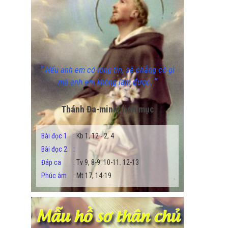
"
Nếu anh em có lòng tin, sẽ chẳng có gì
"
mà anh em không làm được.
Thánh Đa-minh, linh mục
Bài đọc 1
:
Kb 1, 12 - 2, 4
Bài đọc 2
:
Đáp ca
:
Tv 9, 8-9. 10-11. 12-13
Phúc âm
:
Mt 17, 14-19