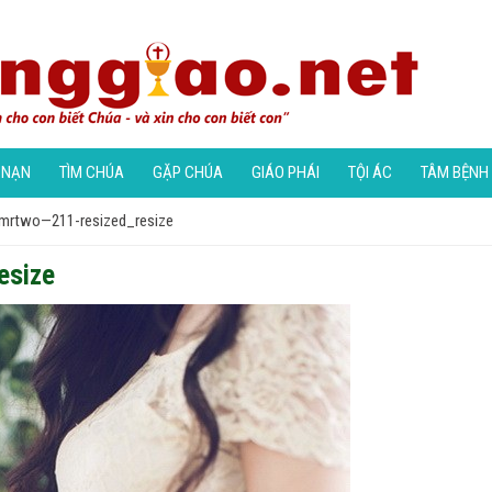
 NẠN
TÌM CHÚA
GẶP CHÚA
GIÁO PHÁI
TỘI ÁC
TÂM BỆNH
mrtwo—211-resized_resize
esize