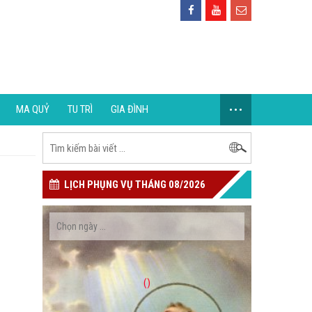
...
MA QUỶ
TU TRÌ
GIA ĐÌNH
LỊCH PHỤNG VỤ THÁNG 08/2026
()