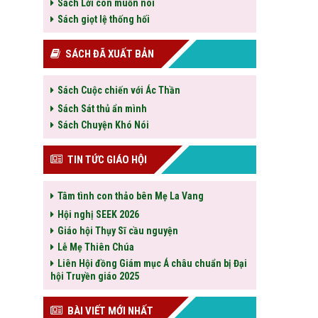
Sách Lời con muốn nói
Sách giọt lệ thống hối
SÁCH ĐÃ XUẤT BẢN
Sách Cuộc chiến với Ác Thần
Sách Sát thủ ẩn mình
Sách Chuyện Khó Nói
TIN TỨC GIÁO HỘI
Tâm tình con thảo bên Mẹ La Vang
Hội nghị SEEK 2026
Giáo hội Thụy Sĩ cầu nguyện
Lễ Mẹ Thiên Chúa
Liên Hội đồng Giám mục Á châu chuẩn bị Đại
hội Truyền giáo 2025
BÀI VIẾT MỚI NHẤT