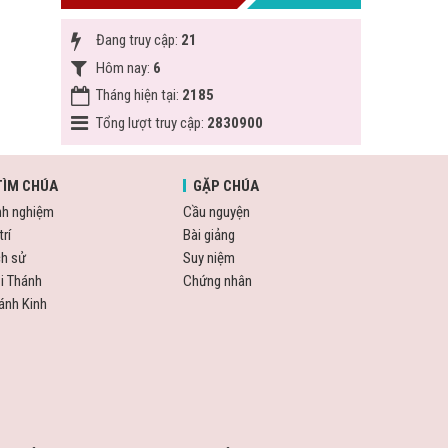
Đang truy cập:
21
Hôm nay:
6
Tháng hiện tại:
2185
Tổng lượt truy cập:
2830900
TÌM CHÚA
GẶP CHÚA
nh nghiệm
Cầu nguyện
trí
Bài giảng
ch sử
Suy niệm
i Thánh
Chứng nhân
ánh Kinh