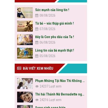
Sức mạnh của lòng tin !
08/08/2026
Từ bỏ – vác thập giá mình !
07/08/2026
Đây là Con yêu dấu của Ta !
06/08/2026
Lòng tin của bà mạnh thật !
05/08/2026
BÀI VIẾT XEM NHIỀU
Phạm Những Tội Nào Thì Không Được Rước Lễ?
24237 Lượt xem
Thi hài Thánh Nữ Bernadette nguyên vẹn sau hơn trăm năm
24216 Lượt xem
Song sinh song hiến