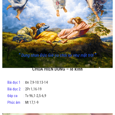
()
"
"
Dung nhan Đức Giê-su chói lọi như mặt trời
CHÚA HIỂN DUNG – lễ kính
Bài đọc 1
:
Đn 7,9-10.13-14
Bài đọc 2
:
2Pr 1,16-19
Đáp ca
:
Tv 96,1-2,5-6,9
Phúc âm
:
Mt 17,1-9