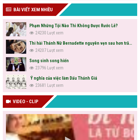
BÀI VIẾT XEM NHIỀU
Phạm Những Tội Nào Thì Không Được Rước Lễ?
24230 Lượt xem
Thi hài Thánh Nữ Bernadette nguyên vẹn sau hơn trăm năm
24207 Lượt xem
Song sinh song hiến
23796 Lượt xem
Ý nghĩa của việc làm Dấu Thánh Giá
23681 Lượt xem
VIDEO - CLIP