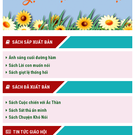
SÁCH SẮP XUẤT BẢN
Ánh sáng cuối đường hầm
Sách Lời con muốn nói
Sách giọt lệ thống hối
SÁCH ĐÃ XUẤT BẢN
Sách Cuộc chiến với Ác Thần
Sách Sát thủ ẩn mình
Sách Chuyện Khó Nói
TIN TỨC GIÁO HỘI