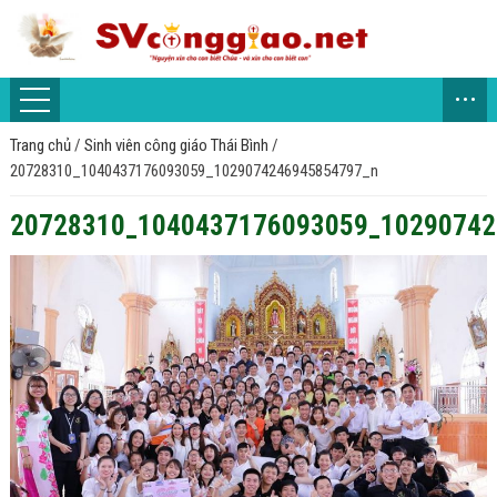
...
Trang chủ
/
Sinh viên công giáo Thái Bình
/
20728310_1040437176093059_1029074246945854797_n
20728310_1040437176093059_10290742