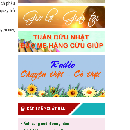
ịch phẫu
 quay trở
yện này,
SÁCH SẮP XUẤT BẢN
Ánh sáng cuối đường hầm