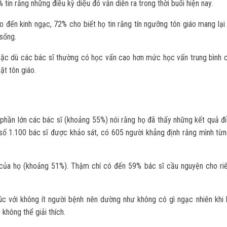
 tin rằng những điều kỳ diệu đó vẫn diễn ra trong thời buổi hiện nay.
đạo đến kinh ngạc, 72% cho biết họ tin rằng tín ngưỡng tôn giáo mang lạ
 sống.
in, mặc dù các bác sĩ thường có học vấn cao hơn mức học vấn trung bình
ặt tôn giáo.
phần lớn các bác sĩ (khoảng 55%) nói rằng họ đã thấy những kết quả điề
g số 1.100 bác sĩ được khảo sát, có 605 người khẳng định rằng mình từ
 của họ (khoảng 51%). Thậm chí có đến 59% bác sĩ cầu nguyện cho ri
xúc với không ít người bệnh nên dường như không có gì ngạc nhiên khi
không thể giải thích.