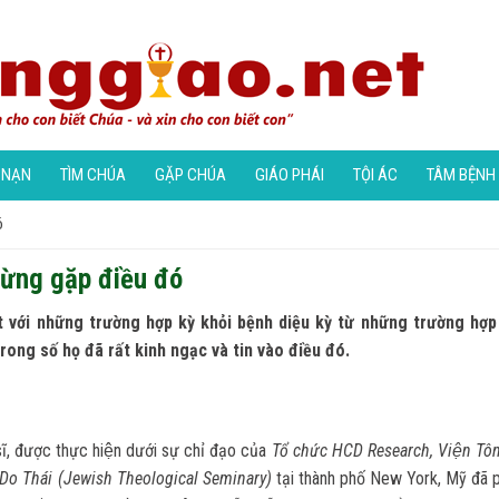
 NẠN
TÌM CHÚA
GẶP CHÚA
GIÁO PHÁI
TỘI ÁC
TÂM BỆNH
́
từng gặp điều đó
t với những trường hợp kỳ khỏi bệnh diệu kỳ từ những trường hợp
rong số họ đã rất kinh ngạc và tin vào điều đó.
ĩ, được thực hiện dưới sự chỉ đạo của
Tổ chức
HCD Research
, Viện Tôn
c Do Thái (Jewish Theological Seminary)
tại thành phố New York, Mỹ đã ph