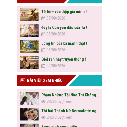
Từ bỏ – vác thập giá mình !
07/08/2026
Đây là Con yêu dấu của Ta !
06/08/2026
Lòng tin của bà mạnh thật !
05/08/2026
Giới răn hay truyền thống !
04/08/2026
BÀI VIẾT XEM NHIỀU
Phạm Những Tội Nào Thì Không Được Rước Lễ?
24235 Lượt xem
Thi hài Thánh Nữ Bernadette nguyên vẹn sau hơn trăm năm
24210 Lượt xem
Song sinh song hiến