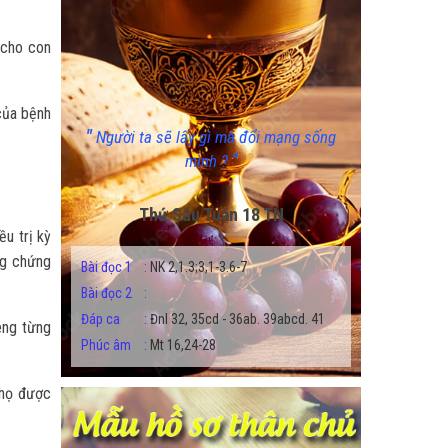
i cho con
 của bệnh
"
Người ta sẽ lấy gì mà đổi mạng sống
"
mình ?
Thứ Sáu Tuần 18 TN
u trị kỳ
ng chứng
Bài đọc 1
:
NK 2,1.3;3,1-3.6-7
Bài đọc 2
:
Đáp ca
:
Đnl 32, 35cd - 36ab. 39abcd. 41
êng từng
Phúc âm
:
Mt 16,24-28
 họ được