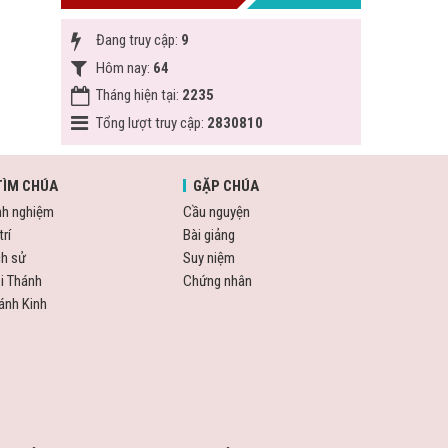
Đang truy cập:
9
Hôm nay:
64
Tháng hiện tại:
2235
Tổng lượt truy cập:
2830810
TÌM CHÚA
GẶP CHÚA
nh nghiệm
Cầu nguyện
trí
Bài giảng
ch sử
Suy niệm
i Thánh
Chứng nhân
ánh Kinh