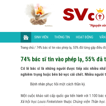
SINH VIÊN
THÔNG TIN
HOẠT ĐỘNG
VẤN
Trang chủ
/
74% bác sĩ tin vào phép lạ, 55% đã từng gặp điều đo
74% bác sĩ tin vào phép lạ, 55% đã 
Có lẽ bác sĩ là những người được tiếp xúc nhiều nhấ
nghiêm trọng hoặc bên bờ vực cái chết. Nhiều người t
Bệnh nhân phục hồi một cách thần kỳ.
Một cuộc khảo sát cấp quốc gia tiến hành với 1.100 bác s
Xã hội học Louis Finkelstein
thuộc
Chủng viện Thần họ