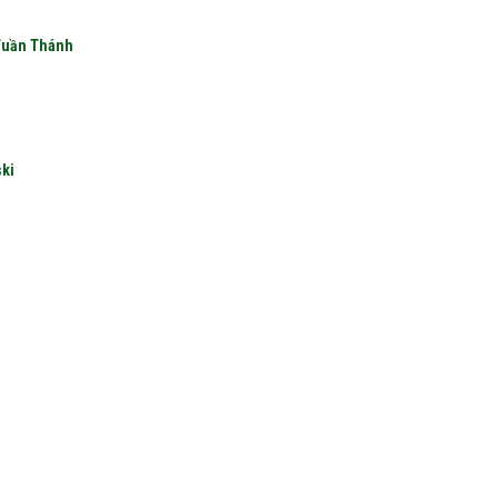
 Tuần Thánh
ki