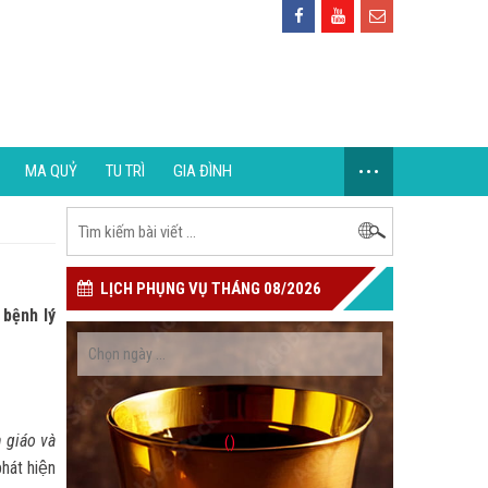
...
MA QUỶ
TU TRÌ
GIA ĐÌNH
LỊCH PHỤNG VỤ THÁNG 08/2026
 bệnh lý
 giáo và
()
át hiện