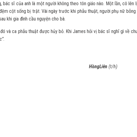
bác sĩ của anh là một người không theo tôn giáo nào. Một lần, cô lên l
 đệm cột sống bị trật. Vài ngày trước khi phẫu thuật, người phụ nữ bỗng
sau khi gia đình cầu nguyện cho bà.
ó và ca phẫu thuật được hủy bỏ. Khi James hỏi vị bác sĩ nghĩ gì về chu
c”
.
gLiên
(t/h)