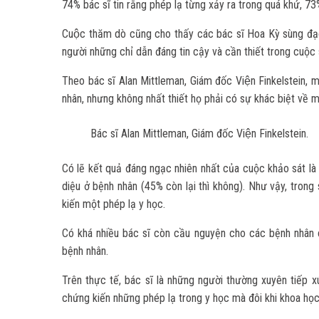
74% bác sĩ tin rằng phép lạ từng xảy ra trong quá khứ, 73%
Cuộc thăm dò cũng cho thấy các bác sĩ Hoa Kỳ sùng 
người những chỉ dẫn đáng tin cậy và cần thiết trong cuộc
Theo bác sĩ Alan Mittleman, Giám đốc Viện Finkelste
nhân, nhưng không nhất thiết họ phải có sự khác biệt về m
Bác sĩ Alan Mittleman, Giám đốc Viện Finkelstein.
Có lẽ kết quả đáng ngạc nhiên nhất của cuộc khảo sát là 
diệu ở bệnh nhân (45% còn lại thì không). Như vậy, tron
kiến một phép lạ y học.
Có khá nhiều bác sĩ còn cầu nguyện cho các bệnh nhân
bệnh nhân.
Trên thực tế, bác sĩ là những người thường xuyên tiếp 
chứng kiến những phép lạ trong y học mà đôi khi khoa học 