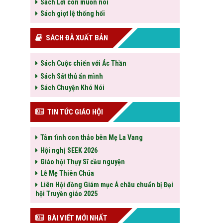
Sách Lời con muốn nói
Sách giọt lệ thống hối
SÁCH ĐÃ XUẤT BẢN
Sách Cuộc chiến với Ác Thần
Sách Sát thủ ẩn mình
Sách Chuyện Khó Nói
TIN TỨC GIÁO HỘI
Tâm tình con thảo bên Mẹ La Vang
Hội nghị SEEK 2026
Giáo hội Thụy Sĩ cầu nguyện
Lễ Mẹ Thiên Chúa
Liên Hội đồng Giám mục Á châu chuẩn bị Đại
hội Truyền giáo 2025
BÀI VIẾT MỚI NHẤT