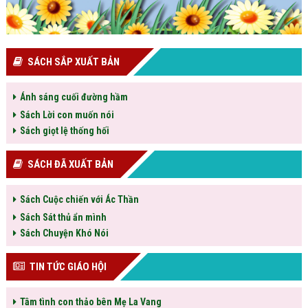
SÁCH SẮP XUẤT BẢN
Ánh sáng cuối đường hầm
Sách Lời con muốn nói
Sách giọt lệ thống hối
SÁCH ĐÃ XUẤT BẢN
Sách Cuộc chiến với Ác Thần
Sách Sát thủ ẩn mình
Sách Chuyện Khó Nói
TIN TỨC GIÁO HỘI
Tâm tình con thảo bên Mẹ La Vang