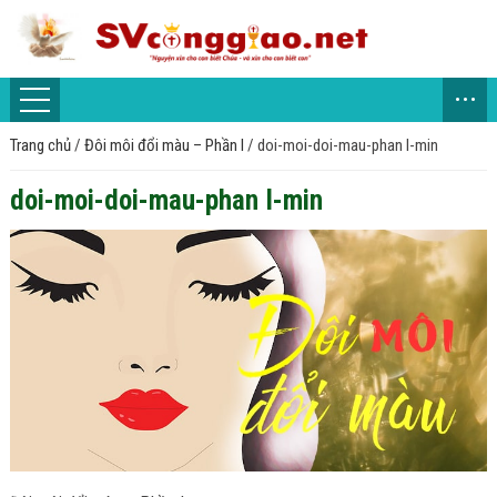
...
Trang chủ
/
Đôi môi đổi màu – Phần I
/
doi-moi-doi-mau-phan I-min
doi-moi-doi-mau-phan I-min