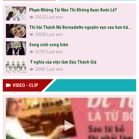
Phạm Những Tội Nào Thì Không Được Rước Lễ?
24232 Lượt xem
Thi hài Thánh Nữ Bernadette nguyên vẹn sau hơn trăm năm
24208 Lượt xem
Song sinh song hiến
23797 Lượt xem
Ý nghĩa của việc làm Dấu Thánh Giá
23681 Lượt xem
VIDEO - CLIP