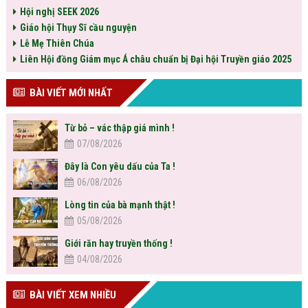
Hội nghị SEEK 2026
Giáo hội Thụy Sĩ cầu nguyện
Lễ Mẹ Thiên Chúa
Liên Hội đồng Giám mục Á châu chuẩn bị Đại hội Truyền giáo 2025
BÀI VIẾT MỚI NHẤT
Từ bỏ – vác thập giá mình !
07/08/2026
Đây là Con yêu dấu của Ta !
06/08/2026
Lòng tin của bà mạnh thật !
05/08/2026
Giới răn hay truyền thống !
04/08/2026
BÀI VIẾT XEM NHIỀU