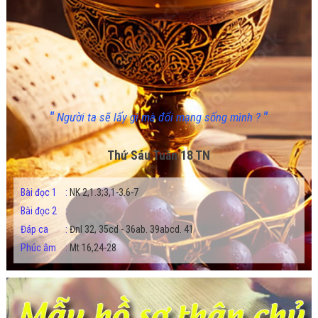
"
"
Người ta sẽ lấy gì mà đổi mạng sống mình ?
Thứ Sáu Tuần 18 TN
Bài đọc 1
:
NK 2,1.3;3,1-3.6-7
Bài đọc 2
:
Đáp ca
:
Đnl 32, 35cd - 36ab. 39abcd. 41
Phúc âm
:
Mt 16,24-28