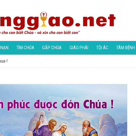
 NẠN
TÌM CHÚA
GẶP CHÚA
GIÁO PHÁI
TỘI ÁC
TÂM BỆNH
ua-!