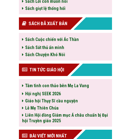
Sách Lời con muốn nói
Sách giọt lệ thống hối
SÁCH ĐÃ XUẤT BẢN
Sách Cuộc chiến với Ác Thần
Sách Sát thủ ẩn mình
Sách Chuyện Khó Nói
TIN TỨC GIÁO HỘI
Tâm tình con thảo bên Mẹ La Vang
Hội nghị SEEK 2026
Giáo hội Thụy Sĩ cầu nguyện
Lễ Mẹ Thiên Chúa
Liên Hội đồng Giám mục Á châu chuẩn bị Đại
hội Truyền giáo 2025
BÀI VIẾT MỚI NHẤT