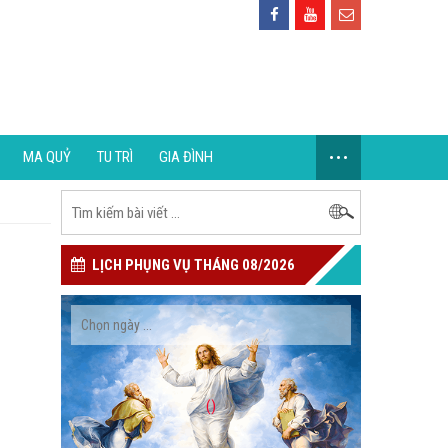
...
MA QUỶ
TU TRÌ
GIA ĐÌNH
LỊCH PHỤNG VỤ THÁNG 08/2026
()