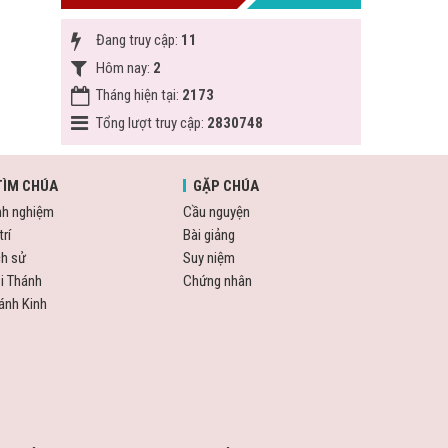
Đang truy cập:
11
Hôm nay:
2
Tháng hiện tại:
2173
Tổng lượt truy cập:
2830748
TÌM CHÚA
GẶP CHÚA
nh nghiệm
Cầu nguyện
trí
Bài giảng
ch sử
Suy niệm
i Thánh
Chứng nhân
ánh Kinh