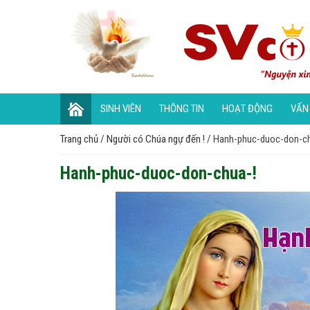
SINH VIÊN
THÔNG TIN
HOẠT ĐỘNG
VẤN
Trang chủ
/
Người có Chúa ngự đến !
/
Hanh-phuc-duoc-don-ch
Hanh-phuc-duoc-don-chua-!