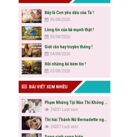
Đây là Con yêu dấu của Ta !
06/08/2026
Lòng tin của bà mạnh thật !
05/08/2026
Giới răn hay truyền thống !
04/08/2026
Hỡi những kẻ kém tin !
03/08/2026
BÀI VIẾT XEM NHIỀU
Phạm Những Tội Nào Thì Không Được Rước Lễ?
24231 Lượt xem
Thi hài Thánh Nữ Bernadette nguyên vẹn sau hơn trăm năm
24207 Lượt xem
Song sinh song hiến