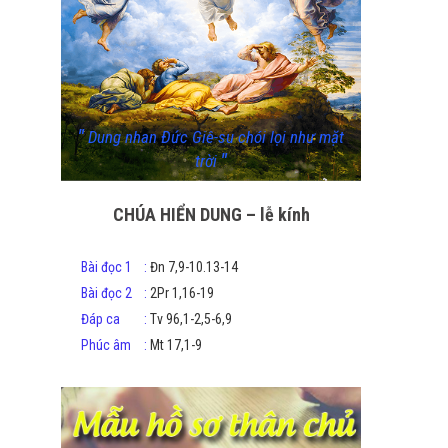
"
Dung nhan Đức Giê-su chói lọi như mặt
"
trời
CHÚA HIỂN DUNG – lễ kính
Bài đọc 1
:
Đn 7,9-10.13-14
Bài đọc 2
:
2Pr 1,16-19
Đáp ca
:
Tv 96,1-2,5-6,9
Phúc âm
:
Mt 17,1-9