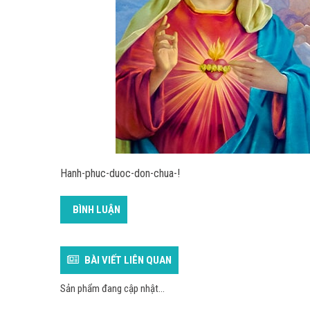
Hanh-phuc-duoc-don-chua-!
BÌNH LUẬN
BÀI VIẾT LIÊN QUAN
Sản phẩm đang cập nhật...