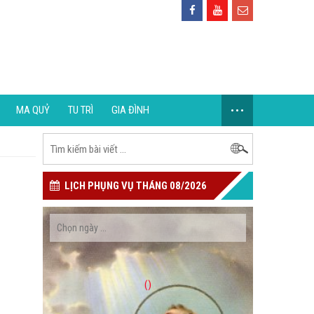
...
MA QUỶ
TU TRÌ
GIA ĐÌNH
LỊCH PHỤNG VỤ THÁNG 08/2026
()