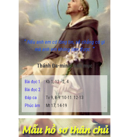
"
Nếu anh em có lòng tin, sẽ chẳng có gì
"
mà anh em không làm được.
Thánh Đa-minh, linh mục
Bài đọc 1
:
Kb 1, 12 - 2, 4
Bài đọc 2
:
Đáp ca
:
Tv 9, 8-9. 10-11. 12-13
Phúc âm
:
Mt 17, 14-19