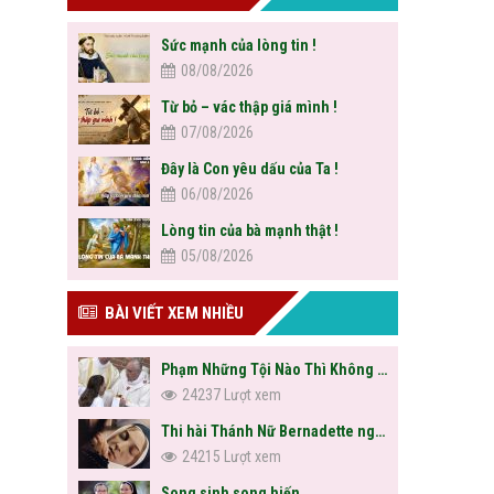
Sức mạnh của lòng tin !
08/08/2026
Từ bỏ – vác thập giá mình !
07/08/2026
Đây là Con yêu dấu của Ta !
06/08/2026
Lòng tin của bà mạnh thật !
05/08/2026
BÀI VIẾT XEM NHIỀU
Phạm Những Tội Nào Thì Không Được Rước Lễ?
24237 Lượt xem
Thi hài Thánh Nữ Bernadette nguyên vẹn sau hơn trăm năm
24215 Lượt xem
Song sinh song hiến