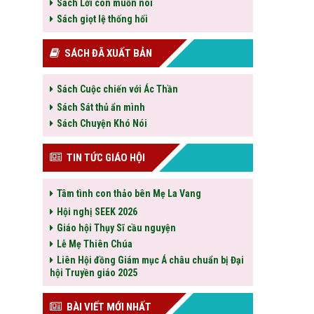
Sách Lời con muốn nói
Sách giọt lệ thống hối
SÁCH ĐÃ XUẤT BẢN
Sách Cuộc chiến với Ác Thần
Sách Sát thủ ẩn mình
Sách Chuyện Khó Nói
TIN TỨC GIÁO HỘI
Tâm tình con thảo bên Mẹ La Vang
Hội nghị SEEK 2026
Giáo hội Thụy Sĩ cầu nguyện
Lễ Mẹ Thiên Chúa
Liên Hội đồng Giám mục Á châu chuẩn bị Đại
hội Truyền giáo 2025
BÀI VIẾT MỚI NHẤT