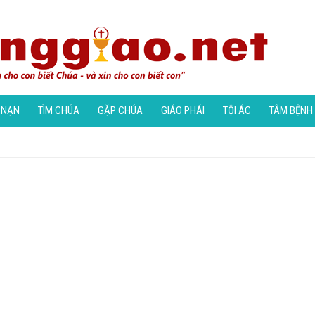
 NẠN
TÌM CHÚA
GẶP CHÚA
GIÁO PHÁI
TỘI ÁC
TÂM BỆNH