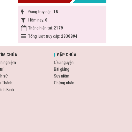
Đang truy cập:
15
Hôm nay:
0
Tháng hiện tại:
2179
Tổng lượt truy cập:
2830894
TÌM CHÚA
GẶP CHÚA
nh nghiệm
Cầu nguyện
trí
Bài giảng
ch sử
Suy niệm
i Thánh
Chứng nhân
ánh Kinh