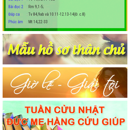
Bài đọc 2
:
Rm 9,1-5;
Đáp ca
:
Tv 84,9ab và 10.11-12.13-14(Đ. c.8)
Phúc âm
:
Mt 14,22-33