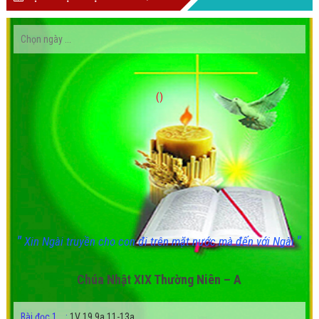
()
"
"
Xin Ngài truyền cho con đi trên mặt nước mà đến với Ngài
Chúa Nhật XIX Thường Niên – A
Bài đọc 1
:
1V 19,9a.11-13a