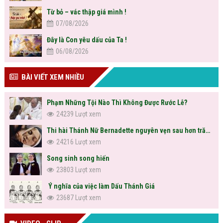
Từ bỏ – vác thập giá mình !
07/08/2026
Đây là Con yêu dấu của Ta !
06/08/2026
BÀI VIẾT XEM NHIỀU
Phạm Những Tội Nào Thì Không Được Rước Lễ?
24239 Lượt xem
Thi hài Thánh Nữ Bernadette nguyên vẹn sau hơn trăm năm
24216 Lượt xem
Song sinh song hiến
23803 Lượt xem
Ý nghĩa của việc làm Dấu Thánh Giá
23687 Lượt xem