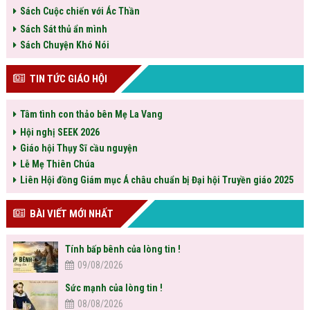
Sách Cuộc chiến với Ác Thần
Sách Sát thủ ẩn mình
Sách Chuyện Khó Nói
TIN TỨC GIÁO HỘI
Tâm tình con thảo bên Mẹ La Vang
Hội nghị SEEK 2026
Giáo hội Thụy Sĩ cầu nguyện
Lễ Mẹ Thiên Chúa
Liên Hội đồng Giám mục Á châu chuẩn bị Đại hội Truyền giáo 2025
BÀI VIẾT MỚI NHẤT
Tính bấp bênh của lòng tin !
09/08/2026
Sức mạnh của lòng tin !
08/08/2026