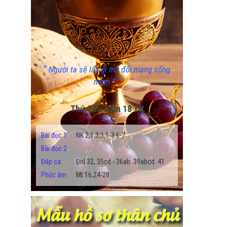
"
Người ta sẽ lấy gì mà đổi mạng sống
"
mình ?
Thứ Sáu Tuần 18 TN
Bài đọc 1
:
NK 2,1.3;3,1-3.6-7
Bài đọc 2
:
Đáp ca
:
Đnl 32, 35cd - 36ab. 39abcd. 41
Phúc âm
:
Mt 16,24-28