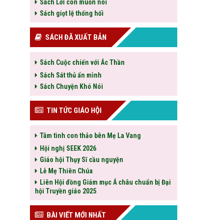
Sách Lời con muốn nói
Sách giọt lệ thống hối
SÁCH ĐÃ XUẤT BẢN
Sách Cuộc chiến với Ác Thần
Sách Sát thủ ẩn mình
Sách Chuyện Khó Nói
TIN TỨC GIÁO HỘI
Tâm tình con thảo bên Mẹ La Vang
Hội nghị SEEK 2026
Giáo hội Thụy Sĩ cầu nguyện
Lễ Mẹ Thiên Chúa
Liên Hội đồng Giám mục Á châu chuẩn bị Đại
hội Truyền giáo 2025
BÀI VIẾT MỚI NHẤT