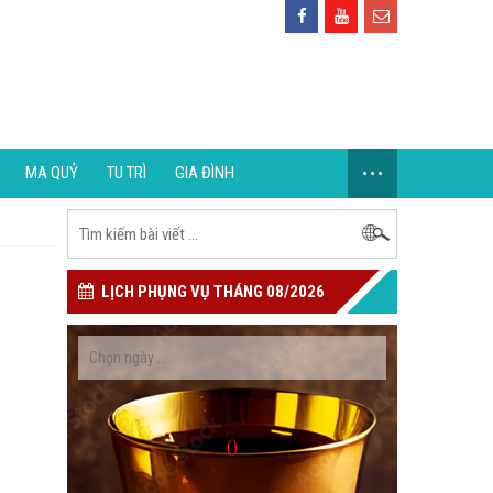
...
MA QUỶ
TU TRÌ
GIA ĐÌNH
LỊCH PHỤNG VỤ THÁNG 08/2026
()