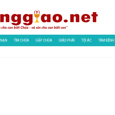
 NẠN
TÌM CHÚA
GẶP CHÚA
GIÁO PHÁI
TỘI ÁC
TÂM BỆNH