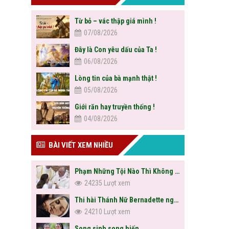
Từ bỏ – vác thập giá mình !
07/08/2026
Đây là Con yêu dấu của Ta !
06/08/2026
Lòng tin của bà mạnh thật !
05/08/2026
Giới răn hay truyền thống !
04/08/2026
BÀI VIẾT XEM NHIỀU
Phạm Những Tội Nào Thì Không Được Rước Lễ?
24235 Lượt xem
Thi hài Thánh Nữ Bernadette nguyên vẹn sau hơn trăm năm
24210 Lượt xem
Song sinh song hiến