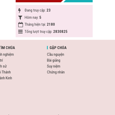
Đang truy cập:
23
Hôm nay:
5
Tháng hiện tại:
2180
Tổng lượt truy cập:
2830825
TÌM CHÚA
GẶP CHÚA
nh nghiệm
Cầu nguyện
trí
Bài giảng
ch sử
Suy niệm
i Thánh
Chứng nhân
ánh Kinh