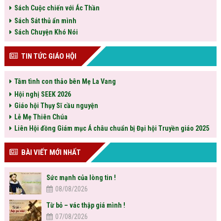
Sách Cuộc chiến với Ác Thần
Sách Sát thủ ẩn mình
Sách Chuyện Khó Nói
TIN TỨC GIÁO HỘI
Tâm tình con thảo bên Mẹ La Vang
Hội nghị SEEK 2026
Giáo hội Thụy Sĩ cầu nguyện
Lễ Mẹ Thiên Chúa
Liên Hội đồng Giám mục Á châu chuẩn bị Đại hội Truyền giáo 2025
BÀI VIẾT MỚI NHẤT
Sức mạnh của lòng tin !
08/08/2026
Từ bỏ – vác thập giá mình !
07/08/2026