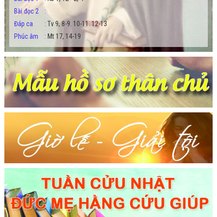
Bài đọc 2
:
Đáp ca
:
Tv 9, 8-9. 10-11. 12-13
Phúc âm
:
Mt 17, 14-19