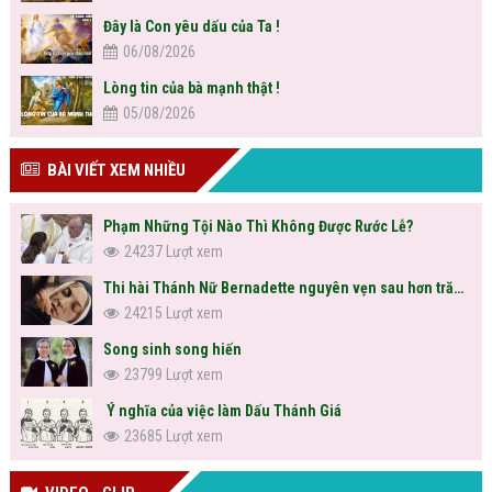
Đây là Con yêu dấu của Ta !
06/08/2026
Lòng tin của bà mạnh thật !
05/08/2026
BÀI VIẾT XEM NHIỀU
Phạm Những Tội Nào Thì Không Được Rước Lễ?
24237 Lượt xem
Thi hài Thánh Nữ Bernadette nguyên vẹn sau hơn trăm năm
24215 Lượt xem
Song sinh song hiến
23799 Lượt xem
Ý nghĩa của việc làm Dấu Thánh Giá
23685 Lượt xem