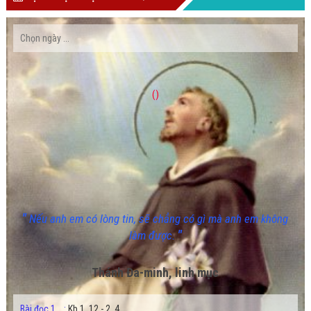
()
"
Nếu anh em có lòng tin, sẽ chẳng có gì mà anh em không
"
làm được.
Thánh Đa-minh, linh mục
Bài đọc 1
:
Kb 1, 12 - 2, 4