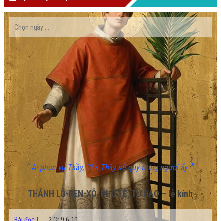
()
"
"
Ai phục vụ Thầy, Cha Thầy sẽ quý trọng người ấy.
THÁNH LÔ-REN-XÔ, PHÓ TẾ, TỬ ĐẠO – lễ kính
Bài đọc 1
:
2 Cr 9,6-10