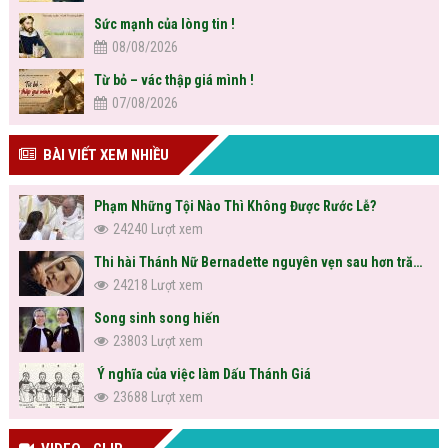
Sức mạnh của lòng tin !
08/08/2026
Từ bỏ – vác thập giá mình !
07/08/2026
BÀI VIẾT XEM NHIỀU
Phạm Những Tội Nào Thì Không Được Rước Lễ?
24240 Lượt xem
Thi hài Thánh Nữ Bernadette nguyên vẹn sau hơn trăm năm
24218 Lượt xem
Song sinh song hiến
23803 Lượt xem
Ý nghĩa của việc làm Dấu Thánh Giá
23688 Lượt xem