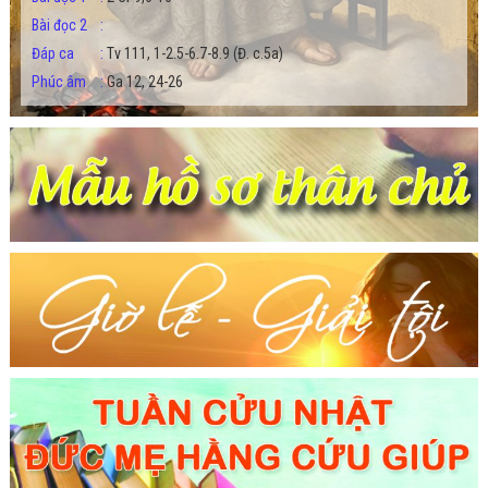
Bài đọc 2
:
Đáp ca
:
Tv 111, 1-2.5-6.7-8.9 (Đ. c.5a)
Phúc âm
:
Ga 12, 24-26