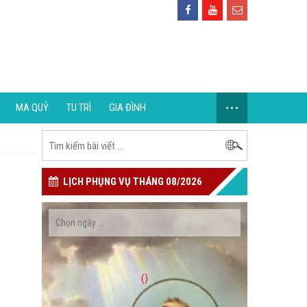
...
MA QUỶ
TU TRÌ
GIA ĐÌNH
LỊCH PHỤNG VỤ THÁNG 08/2026
()