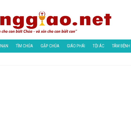
 NẠN
TÌM CHÚA
GẶP CHÚA
GIÁO PHÁI
TỘI ÁC
TÂM BỆNH