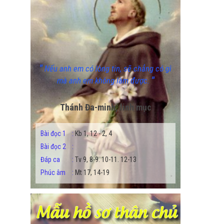
"
Nếu anh em có lòng tin, sẽ chẳng có gì
"
mà anh em không làm được.
Thánh Đa-minh, linh mục
Bài đọc 1
:
Kb 1, 12 - 2, 4
Bài đọc 2
:
Đáp ca
:
Tv 9, 8-9. 10-11. 12-13
Phúc âm
:
Mt 17, 14-19