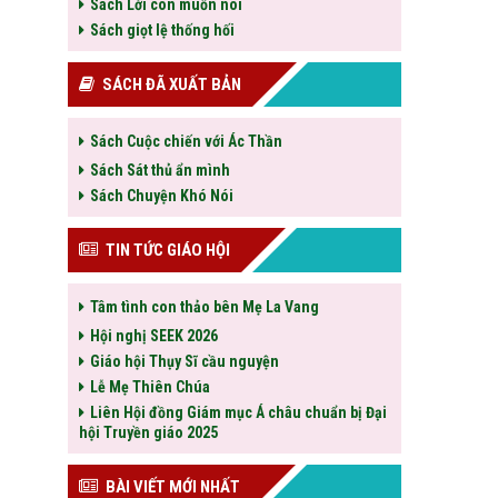
Sách Lời con muốn nói
Sách giọt lệ thống hối
SÁCH ĐÃ XUẤT BẢN
Sách Cuộc chiến với Ác Thần
Sách Sát thủ ẩn mình
Sách Chuyện Khó Nói
TIN TỨC GIÁO HỘI
Tâm tình con thảo bên Mẹ La Vang
Hội nghị SEEK 2026
Giáo hội Thụy Sĩ cầu nguyện
Lễ Mẹ Thiên Chúa
Liên Hội đồng Giám mục Á châu chuẩn bị Đại
hội Truyền giáo 2025
BÀI VIẾT MỚI NHẤT