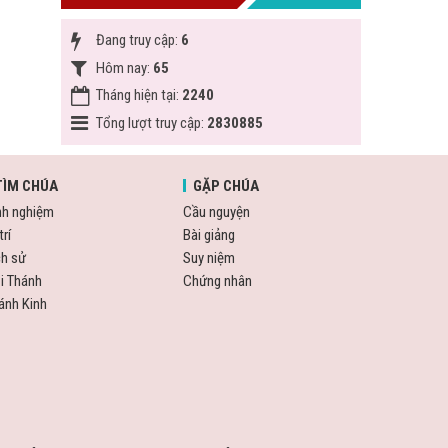
Đang truy cập:
6
Hôm nay:
65
Tháng hiện tại:
2240
Tổng lượt truy cập:
2830885
TÌM CHÚA
GẶP CHÚA
nh nghiệm
Cầu nguyện
trí
Bài giảng
ch sử
Suy niệm
i Thánh
Chứng nhân
ánh Kinh