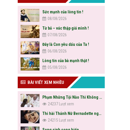
Sức mạnh của lòng tin !
08/08/2026
Từ bỏ – vác thập giá mình !
07/08/2026
Đây là Con yêu dấu của Ta !
06/08/2026
Lòng tin của bà mạnh thật !
05/08/2026
BÀI VIẾT XEM NHIỀU
Phạm Những Tội Nào Thì Không Được Rước Lễ?
24237 Lượt xem
Thi hài Thánh Nữ Bernadette nguyên vẹn sau hơn trăm năm
24215 Lượt xem
Song sinh song hiến