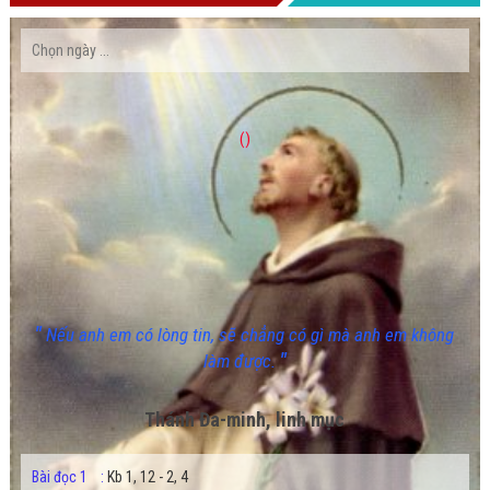
()
"
Nếu anh em có lòng tin, sẽ chẳng có gì mà anh em không
"
làm được.
Thánh Đa-minh, linh mục
Bài đọc 1
:
Kb 1, 12 - 2, 4