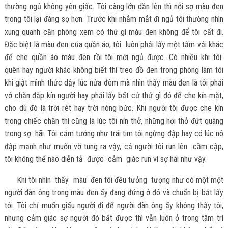
thường ngủ không yên giấc. Tôi càng lớn dần lên thì nỗi sợ màu đen
trong tôi lại đáng sợ hơn. Trước khi nhắm mắt đi ngủ tôi thường nhìn
xung quanh căn phòng xem có thứ gì màu đen không để tôi cất đi.
Đặc biệt là màu đen của quần áo, tôi luôn phải lấy một tấm vải khác
để che quần áo màu đen rồi tôi mới ngủ được. Có nhiều khi tôi
quên hay người khác không biết thì treo đồ đen trong phòng làm tôi
khi giật mình thức dậy lúc nửa đêm mà nhìn thấy màu đen là tôi phải
vớ chăn đắp kín người hay phải lấy bất cứ thứ gì đó để che kín mặt,
cho dù đó là trời rét hay trời nóng bức. Khi người tôi được che kín
trong chiếc chăn thì cũng là lúc tôi nín thở, những hơi thở đứt quãng
trong sợ hãi. Tôi cảm tưởng như trái tim tôi ngừng đập hay có lúc nó
đập mạnh như muốn vỡ tung ra vậy, cả người tôi run lên cầm cập,
tôi không thể nào diễn tả được cảm giác run vì sợ hãi như vậy.
Khi tôi nhìn thấy màu đen tôi đều tưởng tượng như có một một
người đàn ông trong màu đen ấy đang đứng ở đó và chuẩn bị bắt lấy
tôi. Tôi chỉ muốn giấu người đi để người đàn ông ấy không thấy tôi,
nhưng cảm giác sợ người đó bắt được thì vẫn luôn ở trong tâm trí