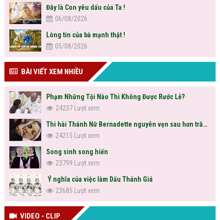
Đây là Con yêu dấu của Ta !
06/08/2026
Lòng tin của bà mạnh thật !
05/08/2026
BÀI VIẾT XEM NHIỀU
Phạm Những Tội Nào Thì Không Được Rước Lễ?
24237 Lượt xem
Thi hài Thánh Nữ Bernadette nguyên vẹn sau hơn trăm năm
24215 Lượt xem
Song sinh song hiến
23799 Lượt xem
Ý nghĩa của việc làm Dấu Thánh Giá
23685 Lượt xem
VIDEO - CLIP