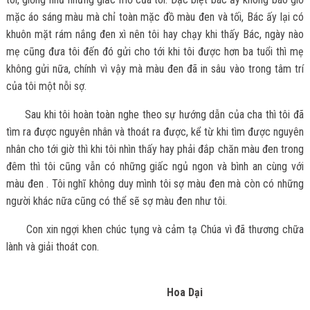
mặc áo sáng màu mà chỉ toàn mặc đồ màu đen và tối, Bác ấy lại có
khuôn mặt rám nắng đen xì nên tôi hay chạy khi thấy Bác, ngày nào
mẹ cũng đưa tôi đến đó gửi cho tới khi tôi được hơn ba tuổi thì mẹ
không gửi nữa, chính vì vậy mà màu đen đã in sâu vào trong tâm trí
của tôi một nỗi sợ.
Sau khi tôi hoàn toàn nghe theo sự hướng dẫn của cha thì tôi đã
tìm ra được nguyên nhân và thoát ra được, kể từ khi tìm được nguyên
nhân cho tới giờ thì khi tôi nhìn thấy hay phải đắp chăn màu đen trong
đêm thì tôi cũng vẫn có những giấc ngủ ngon và bình an cùng với
màu đen . Tôi nghĩ không duy mình tôi sợ màu đen mà còn có những
người khác nữa cũng có thể sẽ sợ màu đen như tôi.
Con xin ngợi khen chúc tụng và cảm tạ Chúa vì đã thương chữa
lành và giải thoát con.
Hoa Dại