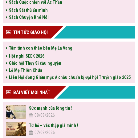
Sách Cuộc chiến với Ác Thần
Sách Sát thủ ẩn mình
Sách Chuyện Khó Nói
TIN TỨC GIÁO HỘI
Tâm tình con thảo bên Mẹ La Vang
Hội nghị SEEK 2026
Giáo hội Thụy Sĩ cầu nguyện
Lễ Mẹ Thiên Chúa
Liên Hội đồng Giám mục Á châu chuẩn bị Đại hội Truyền giáo 2025
BÀI VIẾT MỚI NHẤT
Sức mạnh của lòng tin !
08/08/2026
Từ bỏ – vác thập giá mình !
07/08/2026