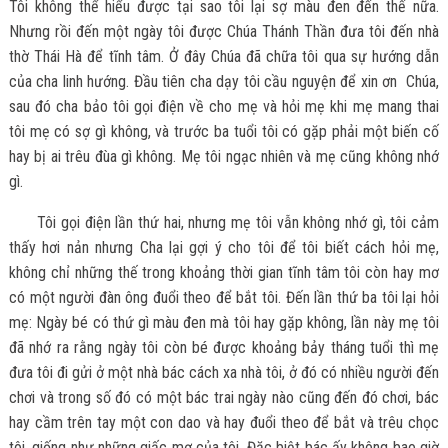
Tôi không thể hiểu được tại sao tôi lại sợ màu đen đến thế nữa.
Nhưng rồi đến một ngày tôi được Chúa Thánh Thần đưa tôi đến nhà
thờ Thái Hà để tĩnh tâm. Ở đây Chúa đã chữa tôi qua sự hướng dẫn
của cha linh hướng. Đầu tiên cha dạy tôi cầu nguyện để xin ơn Chúa,
sau đó cha bảo tôi gọi điện về cho mẹ và hỏi mẹ khi mẹ mang thai
tôi mẹ có sợ gì không, và trước ba tuổi tôi có gặp phải một biến cố
hay bị ai trêu đùa gì không. Mẹ tôi ngạc nhiên và mẹ cũng không nhớ
gì.
Tôi gọi điện lần thứ hai, nhưng mẹ tôi vẫn không nhớ gì, tôi cảm
thấy hơi nản nhưng Cha lại gợi ý cho tôi để tôi biết cách hỏi mẹ,
không chỉ những thế trong khoảng thời gian tĩnh tâm tôi còn hay mơ
có một người đàn ông đuổi theo để bắt tôi. Đến lần thứ ba tôi lại hỏi
mẹ: Ngày bé có thứ gì màu đen mà tôi hay gặp không, lần này mẹ tôi
đã nhớ ra rằng ngày tôi còn bé được khoảng bảy tháng tuổi thì mẹ
đưa tôi đi gửi ở một nhà bác cách xa nhà tôi, ở đó có nhiều người đến
chơi và trong số đó có một bác trai ngày nào cũng đến đó chơi, bác
hay cầm trên tay một con dao và hay đuổi theo để bắt và trêu chọc
tôi, giống như những giấc mơ của tôi. Đặc biệt bác ấy không bao giờ