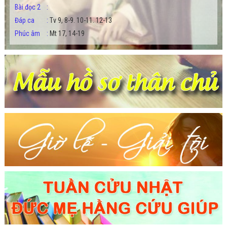
Bài đọc 2
:
Đáp ca
:
Tv 9, 8-9. 10-11. 12-13
Phúc âm
:
Mt 17, 14-19