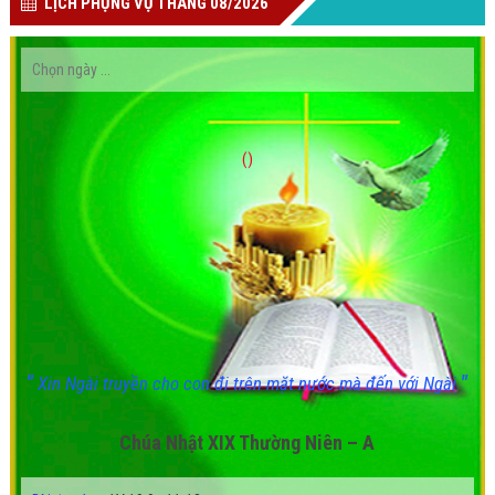
LỊCH PHỤNG VỤ THÁNG 08/2026
()
"
"
Xin Ngài truyền cho con đi trên mặt nước mà đến với Ngài
Chúa Nhật XIX Thường Niên – A