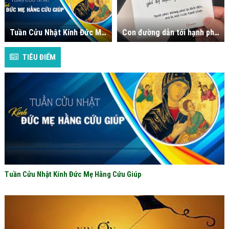
Tuần Cửu Nhật Kính Đức Mẹ Hằng Cứu Giúp
Con đường dẫn tới hạnh phúc
TIÊU ĐIỂM
Tuần Cửu Nhật Kính Đức Mẹ Hằng Cứu Giúp
C