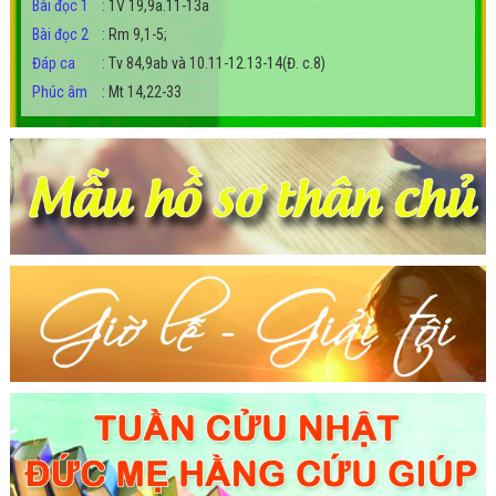
Bài đọc 1
:
1V 19,9a.11-13a
Bài đọc 2
:
Rm 9,1-5;
Đáp ca
:
Tv 84,9ab và 10.11-12.13-14(Đ. c.8)
Phúc âm
:
Mt 14,22-33