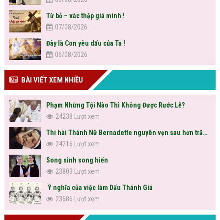
Từ bỏ – vác thập giá mình !
07/08/2026
Đây là Con yêu dấu của Ta !
06/08/2026
BÀI VIẾT XEM NHIỀU
Phạm Những Tội Nào Thì Không Được Rước Lễ?
24238 Lượt xem
Thi hài Thánh Nữ Bernadette nguyên vẹn sau hơn trăm năm
24216 Lượt xem
Song sinh song hiến
23803 Lượt xem
Ý nghĩa của việc làm Dấu Thánh Giá
23686 Lượt xem