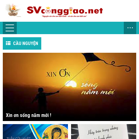
...
CẦU NGUYỆN
Xin ơn sống năm mới !