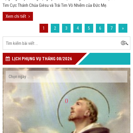
Tim Cực Thánh Chúa Giêsu và Trái Tim Vô Nhiễm của Đức Mẹ.
Xem chi tiết
1
2
3
4
5
6
7
»
LỊCH PHỤNG VỤ THÁNG 08/2026
()