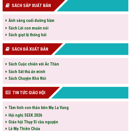
SÁCH SẮP XUẤT BẢN
Ánh sáng cuối đường hầm
Sách Lời con muốn nói
Sách giọt lệ thống hối
SÁCH ĐÃ XUẤT BẢN
Sách Cuộc chiến với Ác Thần
Sách Sát thủ ẩn mình
Sách Chuyện Khó Nói
TIN TỨC GIÁO HỘI
Tâm tình con thảo bên Mẹ La Vang
Hội nghị SEEK 2026
Giáo hội Thụy Sĩ cầu nguyện
Lễ Mẹ Thiên Chúa