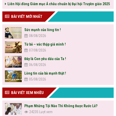
Liên Hội đồng Giám mục Á châu chuẩn bị Đại hội Truyền giáo 2025
BÀI VIẾT MỚI NHẤT
Sức mạnh của lòng tin !
08/08/2026
Từ bỏ – vác thập giá mình !
07/08/2026
Đây là Con yêu dấu của Ta !
06/08/2026
Lòng tin của bà mạnh thật !
05/08/2026
BÀI VIẾT XEM NHIỀU
Phạm Những Tội Nào Thì Không Được Rước Lễ?
24235 Lượt xem