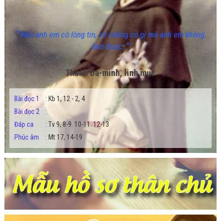
"
Nếu anh em có lòng tin, sẽ chẳng có gì mà anh em không
"
làm được.
Thánh Đa-minh, linh mục
Bài đọc 1
:
Kb 1, 12 - 2, 4
Bài đọc 2
:
Đáp ca
:
Tv 9, 8-9. 10-11. 12-13
Phúc âm
:
Mt 17, 14-19