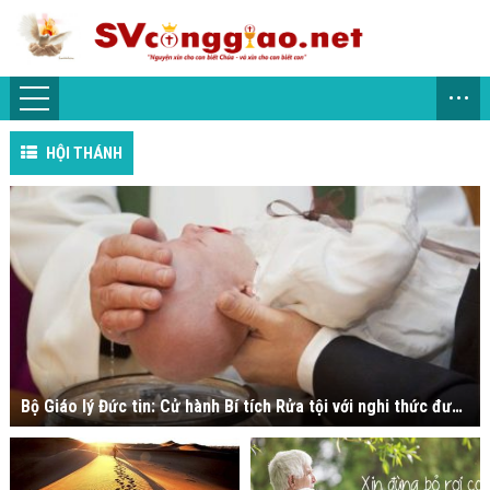
...
HỘI THÁNH
Bộ Giáo lý Đức tin: Cử hành Bí tích Rửa tội với nghi thức được sửa đổi tùy tiện là không thành sự