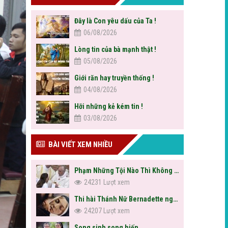
Đây là Con yêu dấu của Ta !
06/08/2026
Lòng tin của bà mạnh thật !
05/08/2026
Giới răn hay truyền thống !
04/08/2026
Hỡi những kẻ kém tin !
03/08/2026
BÀI VIẾT XEM NHIỀU
Phạm Những Tội Nào Thì Không Được Rước Lễ?
24231 Lượt xem
Thi hài Thánh Nữ Bernadette nguyên vẹn sau hơn trăm năm
24207 Lượt xem
Song sinh song hiến