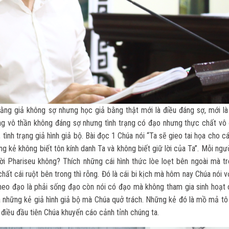
Bằng giả không sợ nhưng học giả bằng thật mới là điều đáng sợ, mới là
rạng vô thần không đáng sợ nhưng tình trạng có đạo nhưng thực chất vô
tình trạng giả hình giả bộ. Bài đọc 1 Chúa nói “Ta sẽ gieo tai họa cho c
ng kẻ không biết tôn kính danh Ta và không biết giữ lời của Ta”. Mỗi ngư
ười Phariseu không? Thích những cái hình thức lòe loẹt bên ngoài mà tr
hất cái ruột bên trong thì rỗng. Đó là cái bi kịch mà hôm nay Chúa nói v
Theo đạo là phải sống đạo còn nói có đạo mà không tham gia sinh hoạt 
 là những kẻ giả hình giả bộ mà Chúa quở trách. Những kẻ đó là mồ mả tô
 điều đầu tiên Chúa khuyến cáo cảnh tỉnh chúng ta.