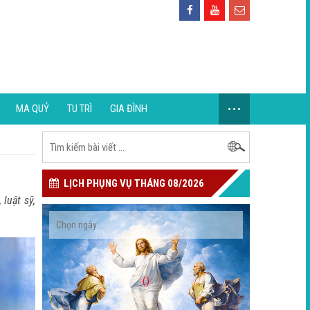
...
MA QUỶ
TU TRÌ
GIA ĐÌNH
LỊCH PHỤNG VỤ THÁNG 08/2026
luật sỹ,
()