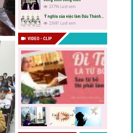
23796 Lượt xem
Ý nghĩa của việc làm Dấu Thánh Giá
23681 Lượt xem
VIDEO - CLIP