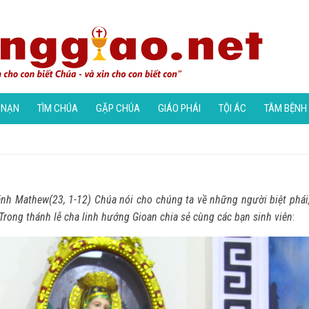
 NẠN
TÌM CHÚA
GẶP CHÚA
GIÁO PHÁI
TỘI ÁC
TÂM BỆNH
h Mathew(23, 1-12) Chúa nói cho chúng ta về những người biệt phái, 
rong thánh lễ cha linh hướng Gioan chia sẻ cùng các bạn sinh viên
: