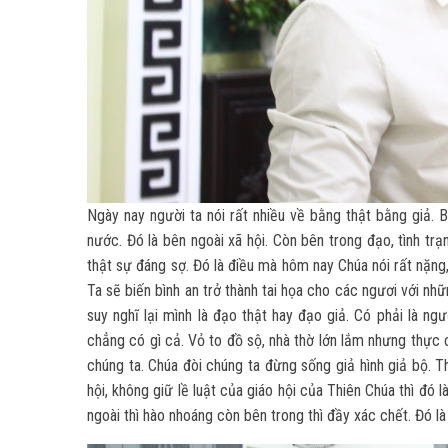
Ngày nay người ta nói rất nhiều về bằng thật bằng giả. 
nước. Đó là bên ngoài xã hội. Còn bên trong đạo, tình t
thật sự đáng sợ. Đó là điều mà hôm nay Chúa nói rất nặng, 
Ta sẽ biến bình an trở thành tai họa cho các ngươi với nhữ
suy nghĩ lại mình là đạo thật hay đạo giả. Có phải là ng
chẳng có gì cả. Vỏ to đồ sộ, nhà thờ lớn lắm nhưng thực c
chúng ta. Chúa đòi chúng ta đừng sống giả hình giả bộ. 
hội, không giữ lề luật của giáo hội của Thiên Chúa thì đó
ngoài thì hào nhoáng còn bên trong thì đầy xác chết. Đó là