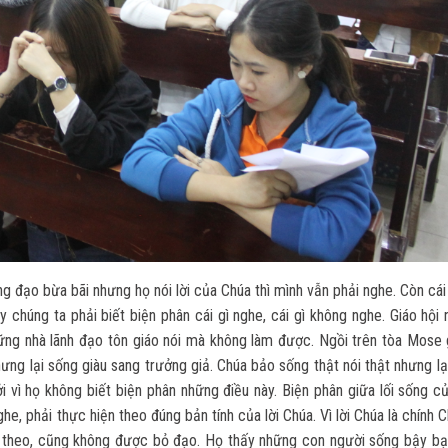
ng đạo bừa bãi nhưng họ nói lời của Chúa thì mình vẫn phải nghe. Còn cá
 chúng ta phải biết biện phân cái gì nghe, cái gì không nghe. Giáo hội
hững nhà lãnh đạo tôn giáo nói mà không làm được. Ngồi trên tòa Mose g
g lại sống giàu sang trưởng giả. Chúa bảo sống thật nói thật nhưng lại
ởi vì họ không biết biện phân những điều này. Biện phân giữa lối sống 
ghe, phải thực hiện theo đúng bản tính của lời Chúa. Vì lời Chúa là chính 
c theo, cũng không được bỏ đạo. Họ thấy những con người sống bậy bạ