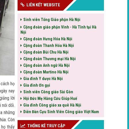
LIÊN KẾT WEBSITE
Sinh viên Tổng Giáo phận Hà Nội
Cộng đoàn giáo phận Vinh - Hà Tĩnh tại Hà
Nội
Cộng đoàn Hưng Hóa Hà Nội
Cộng đoàn Thanh Hóa Hà Nội
Cộng đoàn Bùi Chu Hà Nội
Cộng đoàn Thương mại Hà Nội
Cộng đoàn Anh ngữ Hà Nội
Cộng đoàn Martino Hà Nội
Gia đình Y dược Hà Nội
i cách họ
Gia đình Ơn gọi
 ngày nay
Sinh viên Công giáo Sài Gòn
iảng lời
Hội Đức Mẹ Hằng Cứu Giúp Huế
 nói dối.
Gia đình Công giáo xa quê Hà Nội
Diễn Đàn Cựu Sinh Viên Công giáo Việt Nam
của những
Chúa. Còn
THỐNG KÊ TRUY CẬP
 họ thấy