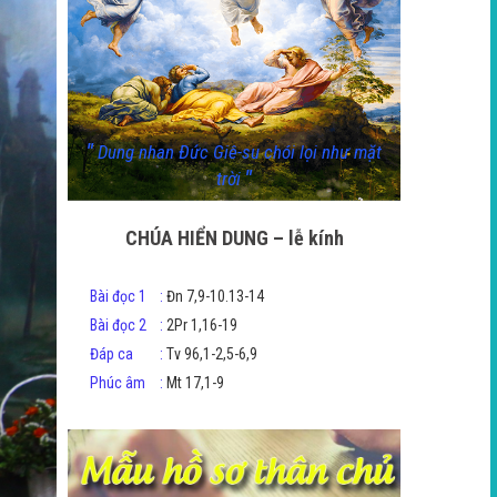
"
Dung nhan Đức Giê-su chói lọi như mặt
"
trời
CHÚA HIỂN DUNG – lễ kính
Bài đọc 1
:
Đn 7,9-10.13-14
Bài đọc 2
:
2Pr 1,16-19
Đáp ca
:
Tv 96,1-2,5-6,9
Phúc âm
:
Mt 17,1-9