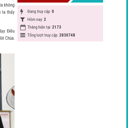
 ta không
Đang truy cập:
0
 ta thấy
Hôm nay:
2
Tháng hiện tại:
2173
ạy. Điều
Tổng lượt truy cập:
2830748
lời Chúa.