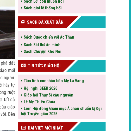
Sách Lời con muốn nói
Sách giọt lệ thống hối
SÁCH ĐÃ XUẤT BẢN
Sách Cuộc chiến với Ác Thần
Sách Sát thủ ẩn mình
Sách Chuyện Khó Nói
 phá đất
TIN TỨC GIÁO HỘI
 đạo mới
ác ngươi.
Tâm tình con thảo bên Mẹ La Vang
ời hãy tự
Hội nghị SEEK 2026
ong ruột
Giáo hội Thụy Sĩ cầu nguyện
ới tất cả
Lễ Mẹ Thiên Chúa
của giáo
Liên Hội đồng Giám mục Á châu chuẩn bị Đại
 vôi. Bên
hội Truyền giáo 2025
BÀI VIẾT MỚI NHẤT