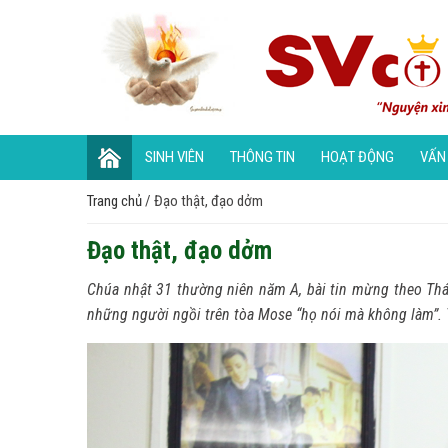
SINH VIÊN
THÔNG TIN
HOẠT ĐỘNG
VẤN
Trang chủ
/
Đạo thật, đạo dởm
Đạo thật, đạo dởm
Chúa nhật 31 thường niên năm A, bài tin mừng theo Thán
những người ngồi trên tòa Mose “họ nói mà không làm”. T