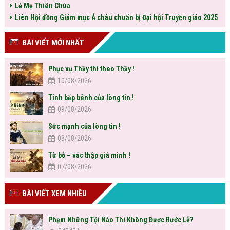
Lễ Mẹ Thiên Chúa
Liên Hội đồng Giám mục Á châu chuẩn bị Đại hội Truyền giáo 2025
BÀI VIẾT MỚI NHẤT
Phục vụ Thầy thì theo Thầy !
10/08/2026
Tính bấp bênh của lòng tin !
09/08/2026
Sức mạnh của lòng tin !
08/08/2026
Từ bỏ – vác thập giá mình !
07/08/2026
BÀI VIẾT XEM NHIỀU
Phạm Những Tội Nào Thì Không Được Rước Lễ?