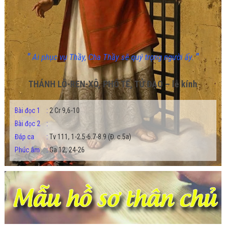
"
"
Ai phục vụ Thầy, Cha Thầy sẽ quý trọng người ấy.
THÁNH LÔ-REN-XÔ, PHÓ TẾ, TỬ ĐẠO – lễ kính
Bài đọc 1
:
2 Cr 9,6-10
Bài đọc 2
:
Đáp ca
:
Tv 111, 1-2.5-6.7-8.9 (Đ. c.5a)
Phúc âm
:
Ga 12, 24-26