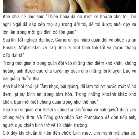
Anh chia sẻ như sau: “Thiên Chúa đã có một kế hoạch cho tôi. Tôi
nghĩ Ngài đã sắp xếp mọi sự trong đời tôi, để tôi được nuôi dạy và
lớn lên trong một gia đình có tôn giáo.”
Sau khi tốt nghiệp đại học, Cameron gia nhập quân đội và phục vụ tại
Bosnia, Afghanistan và Iraq. Anh là một binh lính tốt và được thăng
cấp đại tá.”
Trong thời gian ở trong quân đội vào những thời điểm khó khăn, khủng
hoảng, anh được các cha tuyên úy quân cho những lời khuyên bảo và
bài giảng thấm thía.
Anh bồi hồi nhớ lại: “Âm nhạc, bài giảng, đã làm tôi rơi nước mắt vì nó
đem lại sự bình an trong tâm hồn. Trong những khoảnh khắc khó
khăn, bạn mới biết chúng quan trọng như thế nào.”
Sau khi rời quân đội Sellers sống tại California và anh quyết định vào
chủng viện đi tu. Và Tổng giáo phận San Francisco đã đón tiếp anh,
người cựu chiến binh trở về từ chiến trường.
Giờ đây khi chuẩn bị tiến đến chức Linh mục, anh mạnh mẽ chia sẻ: