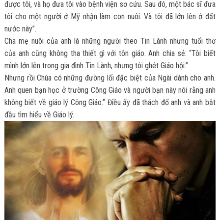
được tôi, và họ đưa tôi vào bệnh viện sơ cứu. Sau đó, một bác sĩ đưa
tôi cho một người ở Mỹ nhận làm con nuôi. Và tôi đã lớn lên ở đất
nước này”.
Cha mẹ nuôi của anh là những người theo Tin Lành nhưng tuổi thơ
của anh cũng không tha thiết gì với tôn giáo. Anh chia sẻ: “Tôi biết
mình lớn lên trong gia đình Tin Lành, nhưng tôi ghét Giáo hội.”
Nhưng rồi Chúa có những đường lối đặc biệt của Ngài dành cho anh.
Anh quen bạn học ở trường Công Giáo và người bạn này nói rằng anh
không biết về giáo lý Công Giáo.” Điều ấy đã thách đố anh và anh bắt
đầu tìm hiểu về Giáo lý.