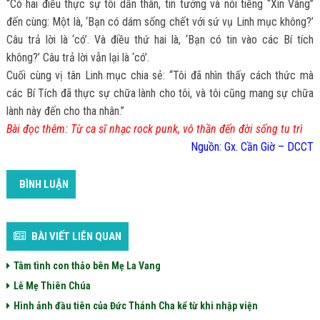
“Có hai điều thực sự tôi dấn thân, tin tưởng và nói tiếng “Xin Vâng”
đến cùng: Một là, ‘Bạn có dám sống chết với sứ vụ Linh mục không?’
Câu trả lời là ‘có’. Và điều thứ hai là, ‘Bạn có tin vào các Bí tích
không?’ Câu trả lời vẫn lại là ‘có’.
Cuối cùng vị tân Linh mục chia sẻ: “Tôi đã nhìn thấy cách thức mà
các Bí Tích đã thực sự chữa lành cho tôi, và tôi cũng mang sự chữa
lành này đến cho tha nhân.”
Bài đọc thêm:
Từ ca sĩ nhạc rock punk, vô thần đến đời sống tu trì
Nguồn: Gx. Cần Giờ – DCCT
BÌNH LUẬN
BÀI VIẾT LIÊN QUAN
Tâm tình con thảo bên Mẹ La Vang
Lễ Mẹ Thiên Chúa
Hình ảnh đầu tiên của Đức Thánh Cha kể từ khi nhập viện