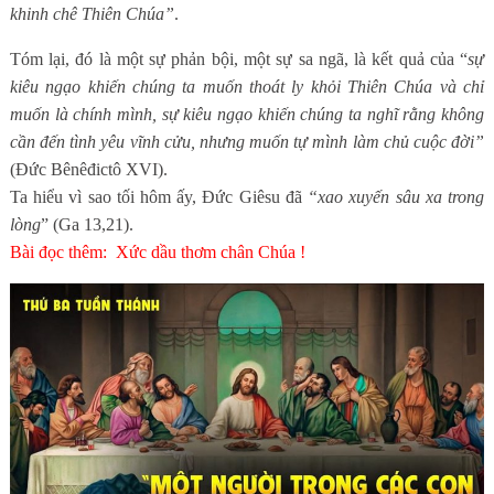
khinh chê Thiên Chúa”
.
Tóm lại, đó là một sự phản bội, một sự sa ngã, là kết quả của “
sự
kiêu ngạo khiến chúng ta muốn thoát ly khỏi Thiên Chúa và chỉ
muốn là chính mình, sự kiêu ngạo khiến chúng ta nghĩ rằng không
cần đến tình yêu vĩnh cửu, nhưng muốn tự mình làm chủ cuộc đời”
(Đức Bênêđictô XVI).
Ta hiểu vì sao tối hôm ấy, Đức Giêsu đã
“xao xuyến sâu xa trong
lòng
” (Ga 13,21).
Bài đọc thêm:
Xức dầu thơm chân Chúa !