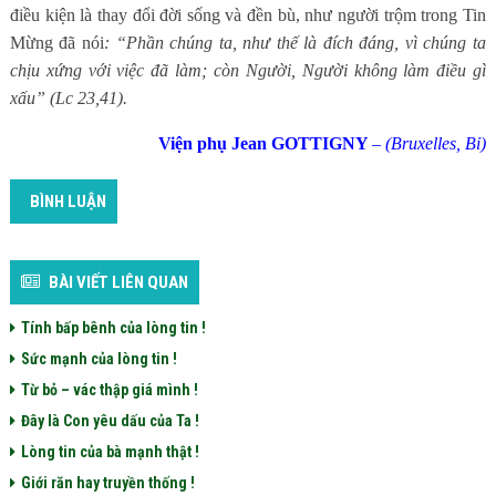
điều kiện là thay đổi đời sống và đền bù, như người trộm trong Tin
Mừng đã nói
: “Phần chúng ta, như thế là đích đáng, vì chúng ta
chịu xứng với việc đã làm; còn Người, Người không làm điều gì
xấu” (Lc 23,41).
Viện phụ Jean GOTTIGNY
–
(Bruxelles, Bỉ)
BÌNH LUẬN
BÀI VIẾT LIÊN QUAN
Tính bấp bênh của lòng tin !
Sức mạnh của lòng tin !
Từ bỏ – vác thập giá mình !
Đây là Con yêu dấu của Ta !
Lòng tin của bà mạnh thật !
Giới răn hay truyền thống !