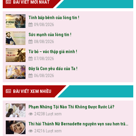
BÀI VIẾT MỚI NHẤT
Tính bấp bênh của lòng tin !
09/08/2026
Sức mạnh của lòng tin !
08/08/2026
Từ bỏ – vác thập giá mình !
07/08/2026
Đây là Con yêu dấu của Ta !
06/08/2026
BÀI VIẾT XEM NHIỀU
Phạm Những Tội Nào Thì Không Được Rước Lễ?
24238 Lượt xem
Thi hài Thánh Nữ Bernadette nguyên vẹn sau hơn trăm năm
24216 Lượt xem