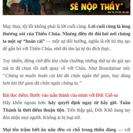
May thay, tội lỗi không phải là lời cuối cùng.
Lời cuối cùng là lòng
thương xót của Thiên Chúa. Nhưng điều đó đòi hỏi nơi chúng
ta một sự “hoán cải”
— một sự đổi hướng, nghĩa là rời bỏ thụ tạo
để gắn bó với Thiên Chúa, nhờ đó tìm lại tự do đích thực.
Tuy nhiên, đừng chờ đến khi chán chường những thứ tự do giả tạo
mà ta đã chọn rồi mới quay về với Chúa. Như Bourdaloue nói:
“Chúng ta muốn hoán cải khi đã chán ngán thế gian, hay đúng
hơn khi thế gian đã chán ngán chúng ta.”
Bài đọc thêm:
Bước vào tuần thánh của mình với Đức Giê-su
Hãy khôn ngoan hơn:
hãy quyết định ngay từ bây giờ. Tuần
Thánh là thời điểm thuận tiện
. Trên thập giá, Đức Kitô dang tay
đón nhận mọi người. Không ai bị loại trừ.
Mọi tên trộm biết ăn năn đều có chỗ trong thiên đàng
— với