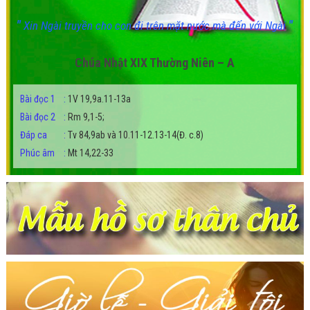
"
"
Xin Ngài truyền cho con đi trên mặt nước mà đến với Ngài
Chúa Nhật XIX Thường Niên – A
Bài đọc 1
:
1V 19,9a.11-13a
Bài đọc 2
:
Rm 9,1-5;
Đáp ca
:
Tv 84,9ab và 10.11-12.13-14(Đ. c.8)
Phúc âm
:
Mt 14,22-33