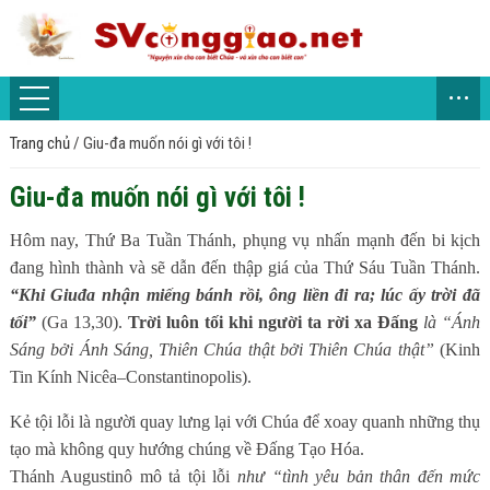
...
Trang chủ
/
Giu-đa muốn nói gì với tôi !
Giu-đa muốn nói gì với tôi !
Hôm nay, Thứ Ba Tuần Thánh, phụng vụ nhấn mạnh đến bi kịch
đang hình thành và sẽ dẫn đến thập giá của Thứ Sáu Tuần Thánh.
“Khi Giuđa nhận miếng bánh rồi, ông liền đi ra; lúc ấy trời đã
tối”
(Ga 13,30).
Trời luôn tối khi người ta rời xa Đấng
là “Ánh
Sáng bởi Ánh Sáng, Thiên Chúa thật bởi Thiên Chúa thật”
(Kinh
Tin Kính Nicêa–Constantinopolis).
Kẻ tội lỗi là người quay lưng lại với Chúa để xoay quanh những thụ
tạo mà không quy hướng chúng về Đấng Tạo Hóa.
Thánh Augustinô mô tả tội lỗi
như “tình yêu bản thân đến mức