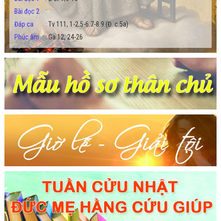
Bài đọc 2
:
Đáp ca
:
Tv 111, 1-2.5-6.7-8.9 (Đ. c.5a)
Phúc âm
:
Ga 12, 24-26