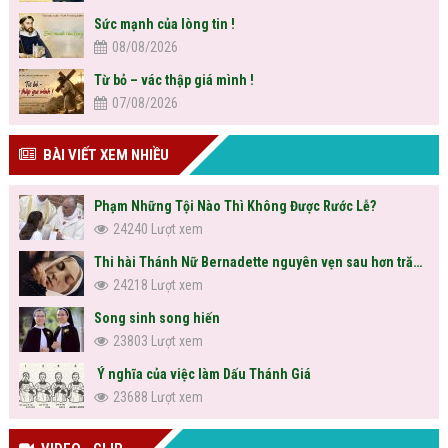
Sức mạnh của lòng tin !
08/08/2026
Từ bỏ – vác thập giá mình !
07/08/2026
BÀI VIẾT XEM NHIỀU
Phạm Những Tội Nào Thì Không Được Rước Lễ?
24240 Lượt xem
Thi hài Thánh Nữ Bernadette nguyên vẹn sau hơn trăm năm
24218 Lượt xem
Song sinh song hiến
23803 Lượt xem
Ý nghĩa của việc làm Dấu Thánh Giá
23688 Lượt xem