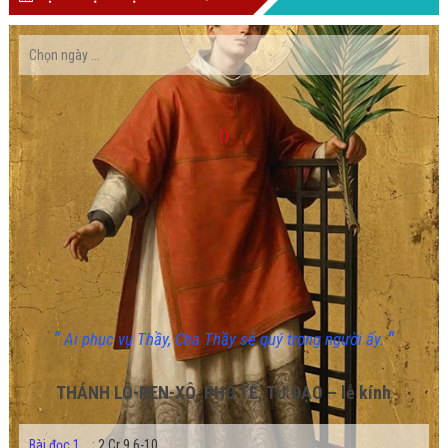
()
"
"
Ai phục vụ Thầy, Cha Thầy sẽ quý trọng người ấy.
THÁNH LÔ-REN-XÔ, PHÓ TẾ, TỬ ĐẠO – lễ kính
Bài đọc 1
:
2 Cr 9,6-10