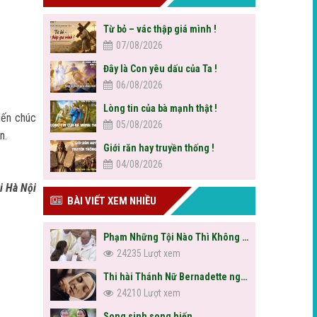
Từ bỏ – vác thập giá mình !
07/08/2026
Đây là Con yêu dấu của Ta !
06/08/2026
Lòng tin của bà mạnh thật !
Mến chúc
05/08/2026
n.
Giới răn hay truyền thống !
04/08/2026
i Hà Nội
BÀI VIẾT XEM NHIỀU
Phạm Những Tội Nào Thì Không Được Rước Lễ?
24235 Lượt xem
Thi hài Thánh Nữ Bernadette nguyên vẹn sau hơn trăm năm
24210 Lượt xem
Song sinh song hiến