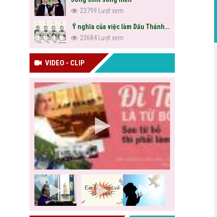
23799 Lượt xem
Ý nghĩa của việc làm Dấu Thánh Giá
23684 Lượt xem
VIDEO - CLIP