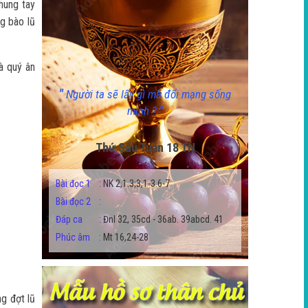
hung tay
g bào lũ
à quý ân
"
Người ta sẽ lấy gì mà đổi mạng sống
"
mình ?
Thứ Sáu Tuần 18 TN
Bài đọc 1
:
NK 2,1.3;3,1-3.6-7
Bài đọc 2
:
Đáp ca
:
Đnl 32, 35cd - 36ab. 39abcd. 41
Phúc âm
:
Mt 16,24-28
ng đợt lũ