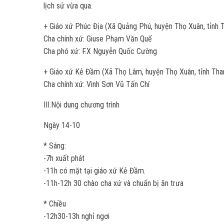
lịch sử vừa qua.
+ Giáo xứ Phúc Địa (Xã Quảng Phú, huyện Thọ Xuân, tỉnh 
Cha chính xứ: Giuse Phạm Văn Quế
Cha phó xứ: F.X Nguyễn Quốc Cường
+ Giáo xứ Kẻ Đầm (Xã Thọ Lâm, huyện Thọ Xuân, tỉnh Tha
Cha chính xứ: Vinh Sơn Vũ Tấn Chí
III.Nội dung chương trình
Ngày 14-10
* Sáng:
-7h xuất phát
-11h có mặt tại giáo xứ Kẻ Đầm.
-11h-12h 30 chào cha xứ và chuẩn bị ăn trưa
* Chiều
-12h30-13h nghỉ ngơi