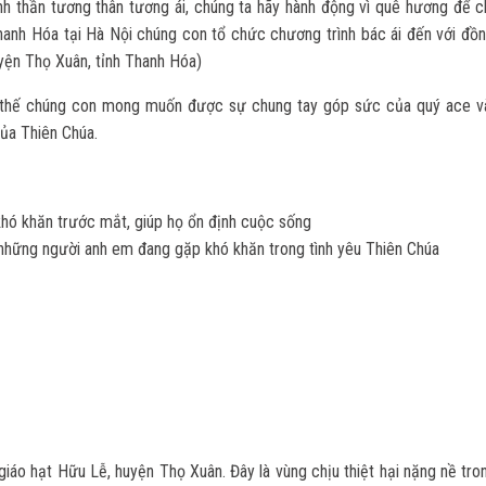
inh thần tương thân tương ái, chúng ta hãy hành động vì quê hương để c
Thanh Hóa tại Hà Nội chúng con tổ chức chương trình bác ái đến với đồn
uyện Thọ Xuân, tỉnh Thanh Hóa)
Vì thế chúng con mong muốn được sự chung tay góp sức của quý ace v
ủa Thiên Chúa.
khó khăn trước mắt, giúp họ ổn định cuộc sống
i những người anh em đang gặp khó khăn trong tình yêu Thiên Chúa
iáo hạt Hữu Lễ, huyện Thọ Xuân. Đây là vùng chịu thiệt hại nặng nề tro