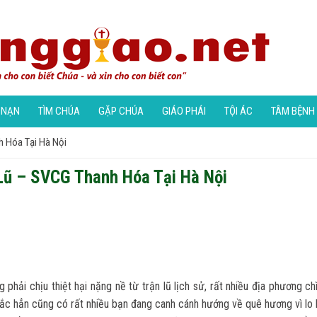
 NẠN
TÌM CHÚA
GẶP CHÚA
GIÁO PHÁI
TỘI ÁC
TÂM BỆNH
h Hóa Tại Hà Nội
Lũ – SVCG Thanh Hóa Tại Hà Nội
hải chịu thiệt hại nặng nề từ trận lũ lịch sử, rất nhiều địa phương ch
chắc hẳn cũng có rất nhiều bạn đang canh cánh hướng về quê hương vì lo