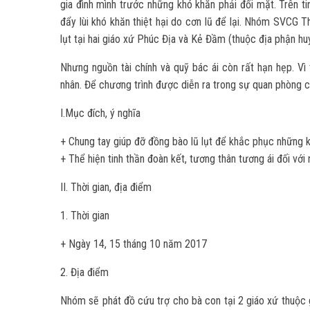
gia đình mình trước những khó khăn phải đối mặt. Trên t
đẩy lùi khó khăn thiệt hại do cơn lũ để lại. Nhóm SVCG 
lụt tại hai giáo xứ Phúc Địa và Kẻ Đầm (thuộc địa phận h
Nhưng nguồn tài chính và quỹ bác ái còn rất hạn hẹp. 
nhân. Để chương trình được diễn ra trong sự quan phòng c
I.Mục đích, ý nghĩa
+ Chung tay giúp đỡ đồng bào lũ lụt để khắc phục những 
+ Thể hiện tinh thần đoàn kết, tương thân tương ái đối vớ
II. Thời gian, địa điểm
1. Thời gian
+ Ngày 14, 15 tháng 10 năm 2017
2. Địa điểm
Nhóm sẽ phát đồ cứu trợ cho bà con tại 2 giáo xứ thuộc g