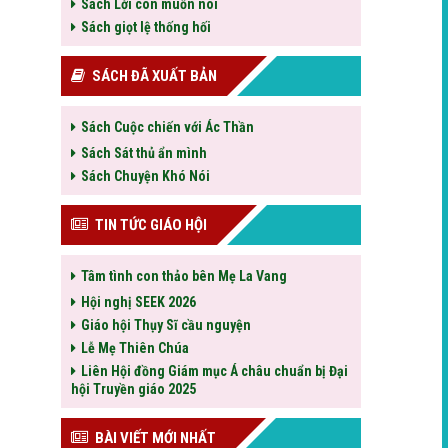
Sách Lời con muốn nói
Sách giọt lệ thống hối
SÁCH ĐÃ XUẤT BẢN
Sách Cuộc chiến với Ác Thần
Sách Sát thủ ẩn mình
Sách Chuyện Khó Nói
TIN TỨC GIÁO HỘI
Tâm tình con thảo bên Mẹ La Vang
Hội nghị SEEK 2026
Giáo hội Thụy Sĩ cầu nguyện
Lễ Mẹ Thiên Chúa
Liên Hội đồng Giám mục Á châu chuẩn bị Đại
hội Truyền giáo 2025
BÀI VIẾT MỚI NHẤT