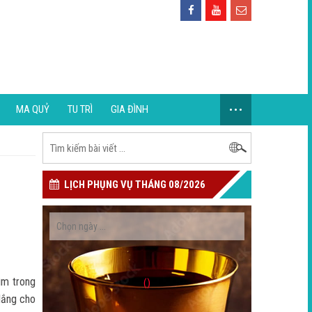
...
MA QUỶ
TU TRÌ
GIA ĐÌNH
LỊCH PHỤNG VỤ THÁNG 08/2026
ìm trong
()
 lắng cho