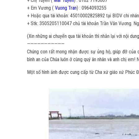
+ Chị Tuyền (
Mar Tuyền
) : 0162 7195607
+ Em Vương (
Vuong Tran
) : 0964093255
+ Hoặc qua tài khoản: 45010002825892 tại BIDV chi nhánh
+ Stk: 3505205110047 chủ tài khoản Trần Văn Vương. Ngâ
(Xin những ai chuyển qua tài khoản thì nhắn lại với nội du
———————————
Chúng con rất mong nhận được sự ủng hộ, giúp đỡ của qu
bình an của Chúa luôn ở cùng quý ân nhân và anh chị em!
Một số hình ảnh được cung cấp từ Cha xứ giáo xứ Phúc Đ