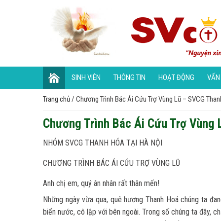
SINH VIÊN
THÔNG TIN
HOẠT ĐỘNG
VẤN
Trang chủ
/
Chương Trình Bác Ái Cứu Trợ Vùng Lũ – SVCG Than
Chương Trình Bác Ái Cứu Trợ Vùng 
NHÓM SVCG THANH HÓA TẠI HÀ NỘI
CHƯƠNG TRÌNH BÁC ÁI CỨU TRỢ VÙNG LŨ
Anh chị em, quý ân nhân rất thân mến!
Những ngày vừa qua, quê hương Thanh Hoá chúng ta đang p
biển nước, cô lập với bên ngoài. Trong số chúng ta đây, 