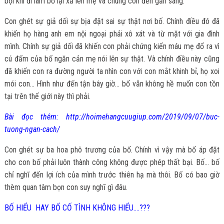
bội khi đi làm bố lại xả lên mẹ và chúng con đến gần sáng.
Con ghét sự giả dối sự bịa đặt sai sự thật nơi bố. Chính điều đó đã
khiến họ hàng anh em nội ngoại phải xô xát và từ mặt với gia đình
mình. Chính sự giả dối đã khiến con phải chứng kiến máu mẹ đổ ra vì
cú đấm của bố ngăn cản mẹ nói lên sự thật. Và chính điều này cũng
đã khiến con ra đường người ta nhìn con với con mắt khinh bỉ, họ xoi
mói con… Hình như đến tận bây giờ… bố vẫn không hề muốn con tồn
tại trên thế giới này thì phải.
Bài đọc thêm: http://hoimehangcuugiup.com/2019/09/07/buc-
tuong-ngan-cach/
Con ghét sự ba hoa phô trương của bố. Chính vì vậy mà bố áp đặt
cho con bố phải luôn thành công không được phép thất bại. Bố… bố
chỉ nghĩ đến lợi ích của mình trước thiên hạ mà thôi. Bố có bao giờ
thèm quan tâm bọn con suy nghĩ gì đâu.
BỐ HIỂU HAY BỐ CỐ TÌNH KHÔNG HIỂU….???