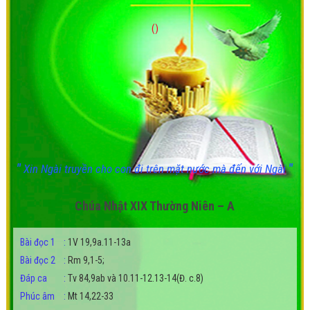
()
"
"
Xin Ngài truyền cho con đi trên mặt nước mà đến với Ngài
Chúa Nhật XIX Thường Niên – A
Bài đọc 1
:
1V 19,9a.11-13a
Bài đọc 2
:
Rm 9,1-5;
Đáp ca
:
Tv 84,9ab và 10.11-12.13-14(Đ. c.8)
Phúc âm
:
Mt 14,22-33