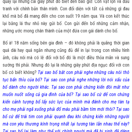
quay lại nhưng cái giây phút đó biết đến bao giờ. Con vật lộn và đấu
tranh với chính bản thân mình. Con đối diện với tất cả những gì đau
khổ mà bố đã mang đến cho con suốt 19 năm qua. Và con kết thúc
lại bằng lá thư nhỏ này gửi bố. Con gửi đến bố những cảm nhận,
những ước mong chân thành của một đứa con gái dành cho bố.
Bố à! 18 năm sống bên gia đình – đó không phải là quãng thời gian
quá dài hay quá ngắn nhưng cũng đủ để in lại trong con nhiều hình
ảnh, câu nói mà có lẽ đối với bố đó là một điều thỏa mãn và sung
sướng thì phải. Nhưng đó lại là những giây phút địa ngục đối với con
bố có biết không?
Tại sao bố bắt con phải nghe những câu nói thô
tục bẩn thỉu của bố? Tại sao con phải nghe những lời nói xấu của
bố dành cho người khác. Tại sao con phải chứng kiến đôi mắt như
muốn nuốt sống cả gia đình của bố? Tại sao bố cứ để con chứng
kiến cảnh tượng bố lấy sức lực của mình mà đánh cho mẹ tàn tạ
cho mẹ phải ngã xuống phải đổ máu phải bầm tím mới thôi? Tại sao
bố cứ để trái tim con phải quạnh đau khi chứng kiến những người
mà con yêu thương kính trọng nhất lại tương tàn lẫn nhau thế này?
Tại sao bố lại làm như thế với chính người mà đã hi sinh đã dâng