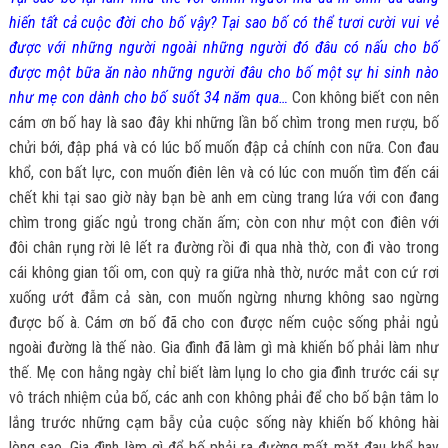
hiến tất cả cuộc đời cho bố vậy? Tại sao bố có thể tươi cười vui vẻ
được với những người ngoài những người đó đâu có nấu cho bố
được một bữa ăn nào những người đâu cho bố một sự hi sinh nào
như mẹ con dành cho bố suốt 34 năm qua…
Con không biết con nên
cám ơn bố hay là sao đây khi những lần bố chìm trong men rượu, bố
chửi bới, đập phá và có lúc bố muốn đập cả chính con nữa. Con đau
khổ, con bất lực, con muốn điên lên và có lúc con muốn tìm đến cái
chết khi tại sao giờ này bạn bè anh em cùng trang lứa với con đang
chìm trong giấc ngủ trong chăn ấm; còn con như một con điên với
đôi chân rụng rời lê lết ra đường rồi đi qua nhà thờ, con đi vào trong
cái không gian tối om, con quỳ ra giữa nhà thờ, nước mắt con cứ rơi
xuống ướt đẫm cả sàn, con muốn ngừng nhưng không sao ngừng
được bố à. Cám ơn bố đã cho con được nếm cuộc sống phải ngủ
ngoài đường là thế nào. Gia đình đã làm gì mà khiến bố phải làm như
thế. Mẹ con hằng ngày chỉ biết làm lụng lo cho gia đình trước cái sự
vô trách nhiệm của bố, các anh con không phải để cho bố bận tâm lo
lắng trước những cạm bẫy của cuộc sống này khiến bố không hài
lòng sao. Gia đình làm gì để bố phải ra đường mất mặt đau khổ hay