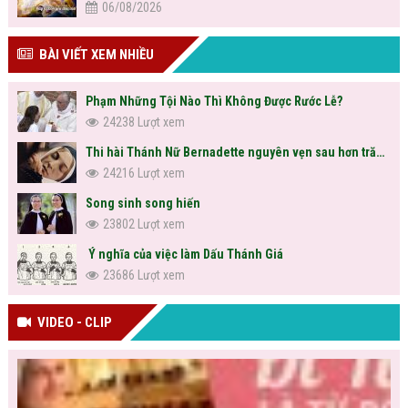
06/08/2026
BÀI VIẾT XEM NHIỀU
Phạm Những Tội Nào Thì Không Được Rước Lễ?
24238 Lượt xem
Thi hài Thánh Nữ Bernadette nguyên vẹn sau hơn trăm năm
24216 Lượt xem
Song sinh song hiến
23802 Lượt xem
Ý nghĩa của việc làm Dấu Thánh Giá
23686 Lượt xem
VIDEO - CLIP