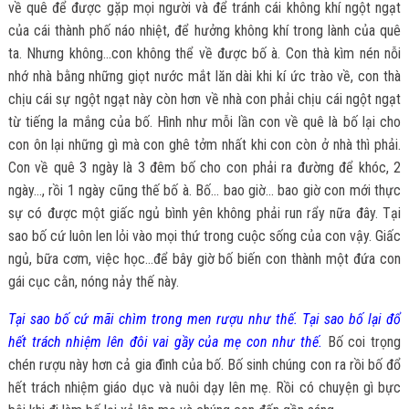
về quê để được gặp mọi người và để tránh cái không khí ngột ngạt
của cái thành phố náo nhiệt, để hưởng không khí trong lành của quê
ta. Nhưng không…con không thể về được bố à. Con thà kìm nén nỗi
nhớ nhà bằng những giọt nước mắt lăn dài khi kí ức trào về, con thà
chịu cái sự ngột ngạt này còn hơn về nhà con phải chịu cái ngột ngạt
từ tiếng la mắng của bố. Hình như mỗi lần con về quê là bố lại cho
con ôn lại những gì mà con ghê tởm nhất khi con còn ở nhà thì phải.
Con về quê 3 ngày là 3 đêm bố cho con phải ra đường để khóc, 2
ngày…, rồi 1 ngày cũng thế bố à. Bố… bao giờ… bao giờ con mới thực
sự có được một giấc ngủ bình yên không phải run rẩy nữa đây. Tại
sao bố cứ luôn len lỏi vào mọi thứ trong cuộc sống của con vậy. Giấc
ngủ, bữa cơm, việc học…để bây giờ bố biến con thành một đứa con
gái cục cằn, nóng nảy thế này.
Tại sao bố cứ mãi chìm trong men rượu như thế. Tại sao bố lại đổ
hết trách nhiệm lên đôi vai gầy của mẹ con như thế.
Bố coi trọng
chén rượu này hơn cả gia đình của bố. Bố sinh chúng con ra rồi bố đổ
hết trách nhiệm giáo dục và nuôi dạy lên mẹ. Rồi có chuyện gì bực