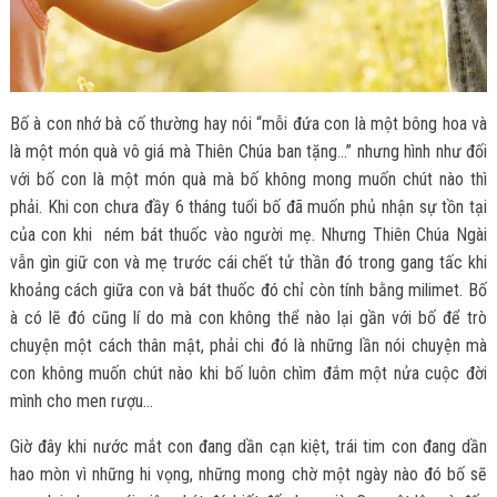
Bố à con nhớ bà cố thường hay nói “mỗi đứa con là một bông hoa và
là một món quà vô giá mà Thiên Chúa ban tặng…” nhưng hình như đối
với bố con là một món quà mà bố không mong muốn chút nào thì
phải. Khi con chưa đầy 6 tháng tuổi bố đã muốn phủ nhận sự tồn tại
của con khi ném bát thuốc vào người mẹ. Nhưng Thiên Chúa Ngài
vẫn gìn giữ con và mẹ trước cái chết tử thần đó trong gang tấc khi
khoảng cách giữa con và bát thuốc đó chỉ còn tính bằng milimet. Bố
à có lẽ đó cũng lí do mà con không thể nào lại gần với bố để trò
chuyện một cách thân mật, phải chi đó là những lần nói chuyện mà
con không muốn chút nào khi bố luôn chìm đắm một nửa cuộc đời
mình cho men rượu…
Giờ đây khi nước mắt con đang dần cạn kiệt, trái tim con đang dần
hao mòn vì những hi vọng, những mong chờ một ngày nào đó bố sẽ