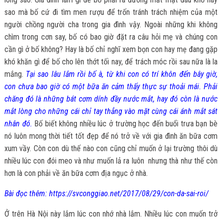
sao mà bố cứ đi tìm men rượu để trốn tránh trách nhiệm của một
người chồng người cha trong gia đình vậy. Ngoài những khi không
chìm trong cơn say, bố có bao giờ đặt ra câu hỏi mẹ và chúng con
cần gì ở bố không? Hay là bố chỉ nghĩ xem bọn con hay mẹ đang gặp
khó khăn gì để bố cho lên thớt tối nay, để trách móc rồi sau nữa là la
mắng.
Tại sao lâu lắm rồi bố à, từ khi con có trí khôn đến bây giờ,
con chưa bao giờ có một bữa ăn cảm thấy thực sự thoải mái. Phải
chăng đó là những bát cơm dính đầy nước mắt, hay đó còn là nước
mắt lòng cho những cái chỉ tay thẳng vào mặt cùng cái ánh mắt sát
nhân đó.
Bố biết không nhiều lúc ở trường học đến buổi trưa bạn bè
nó luôn mong thời tiết tốt đẹp để nó trở về với gia đình ăn bữa cơm
xum vầy. Còn con dù thế nào con cũng chỉ muốn ở lại trường thôi dù
nhiều lúc con đói meo và như muốn lả ra luôn nhưng thà như thế còn
hơn là con phải về ăn bữa cơm địa ngục ở nhà.
Bài đọc thêm: https://svconggiao.net/2017/08/29/con-da-sai-roi/
Ở trên Hà Nội này lắm lúc con nhớ nhà lắm. Nhiều lúc con muốn trở