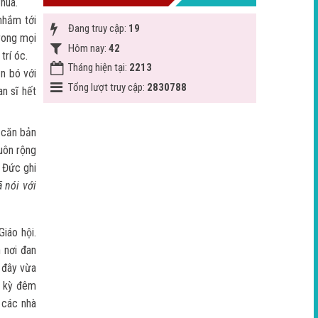
húa.
nhắm tới
Đang truy cập:
19
rong mọi
Hôm nay:
42
trí óc.
Tháng hiện tại:
2213
n bó với
Tổng lượt truy cập:
2830788
an sĩ hết
g căn bản
uôn rộng
 Đức ghi
 nói với
Giáo hội.
h nơi đan
, đây vừa
i kỳ đêm
 các nhà