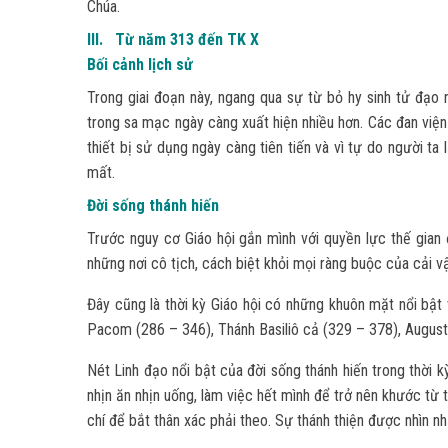
Chúa.
III. Từ năm 313 đến TK X
Bối cảnh lịch sử
Trong giai đoạn này, ngang qua sự từ bỏ hy sinh tử đạo
trong sa mạc ngày càng xuất hiện nhiều hơn. Các đan viện
thiết bị sử dụng ngày càng tiên tiến và vì tự do người ta 
mất.
Đời sống thánh hiến
Trước nguy cơ Giáo hội gắn mình với quyền lực thế gian đ
những nơi cô tịch, cách biệt khỏi mọi ràng buộc của cải 
Đây cũng là thời kỳ Giáo hội có những khuôn mặt nổi bật
Pacom (286 – 346), Thánh Basiliô cả (329 – 378), August
Nét Linh đạo nổi bật của đời sống thánh hiến trong thời kỳ
nhịn ăn nhịn uống, làm việc hết mình để trở nên khước từ tấ
chí để bắt thân xác phải theo. Sự thánh thiện được nhìn nh