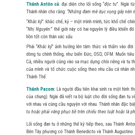
Thánh Antôn cả
:
đại diện cho lối sống “
độc tu
”. Ngài t
Thánh nhân cho rằng:
“Những đam mê dục vọng gây nên n
“
Khắc kỷ
”: khắc chế, kỷ – một mình mình, tức khổ chế chín
“
Nhị Nguyên
:” thế giới này có hai nguyên lý điều khiển đ
hồn tốt còn thân xác xấu.
Phái “
Khắc kỷ
” ảnh hưởng lên tâm thức và thấm vào đời t
dòng tu chính thống, như biển Đức, OSD, OFM. Muốn tiêu
Cả, nhiều người cũng vào sa mạc dựng chòi riêng và tu th
của mình và tổ chức cuộc sống theo nhu cầu cá nhân như
Thánh Thể.
Thánh Pacom
: Là người đầu tiên khai sinh ra một hình t
của chung). Ngài đã viết ra bộ luật cho đời sống đan tu
với nhau và cùng cầu nguyện với nhau. Thánh nhân đặc bi
tu hoặc phải vâng phục bề trên chiếu theo luật hoặc là ph
Lối sống đan tu ở những thế kỷ tiếp theo, sau Thánh An
Bên Tây phương có Thánh Benedicto và Thánh Augustino. Đ