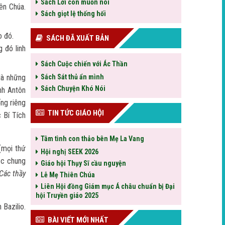
Sách Lời con muốn nói
ên Chúa.
Sách giọt lệ thống hối
o đó.
SÁCH ĐÃ XUẤT BẢN
g đó linh
Sách Cuộc chiến với Ác Thần
là những
Sách Sát thủ ẩn mình
Sách Chuyện Khó Nói
nh Antôn
ng riêng
TIN TỨC GIÁO HỘI
 Bí Tích
Tâm tình con thảo bên Mẹ La Vang
 (mọi thứ
Hội nghị SEEK 2026
ệc chung
Giáo hội Thụy Sĩ cầu nguyện
Các thầy
Lễ Mẹ Thiên Chúa
Liên Hội đồng Giám mục Á châu chuẩn bị Đại
hội Truyền giáo 2025
Bazilio.
BÀI VIẾT MỚI NHẤT