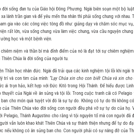
 đời sống đan tu của Giáo hội Đông Phương. Ngài biên soạn một bộ luật
a lánh trần gian và để yêu mến tha nhân thì phải sống chung với nhau. 
ham gia vào các công việc tông đồ như: giảng dạy và chăm sóc mục vụ, 
viện rất lớn, vừa sống chung vừa làm việc chung, vừa cầu nguyện chung
rường học và một bệnh viện.
 chiêm niệm và thần bí mà đỉnh điểm của nó là đạt tới sự chiêm nghiệm
 Thiên Chúa là đời sống của người tu.
 Thần học nhân đức. Ngài đã trải qua các kinh nghiệm tội lỗi khi ngài t
ý trí và con tim của mình:
“Lạy Chúa xin cho con biết Chúa và xin cho 
c ái trọn hảo, kết hợp với Đức Kitô trong Hội Thánh. Để hiểu được Linh
 thuyết của Ngài về ân sủng và tội lỗi. Trong cuộc tranh cãi có Pelagi
ban cho món quà tuyệt vời đó là sự tự do. Không có tự do thì không có
p của Thiên Chúa vào đời sống con người đều phá vỡ sự tự do của họ. V
 với Pelagio, Thánh Augustino cho rằng vì tội nguyên tổ mà con người đã
 người vẫn luôn khao khát Thiên Chúa và sự thánh thiện nhưng để tự do đ
được nếu không có ân sủng ban cho. Con người phải có sự nâng đỡ của Th