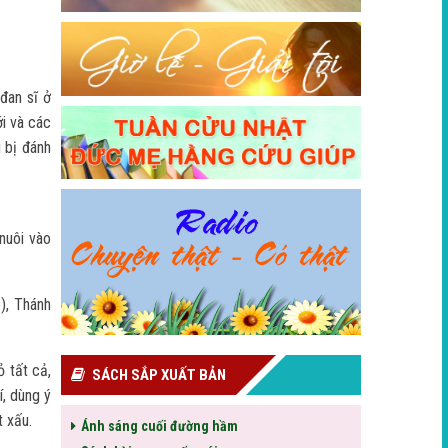
đan sĩ ở
ới và các
g bị đánh
 nuôi vào
), Thánh
ỏ tất cả,
SÁCH SẮP XUẤT BẢN
í, dùng ý
t xấu.
Ánh sáng cuối đường hầm