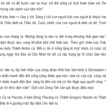
ừ bỏ tất cả để bước vào sa mạc với đời sống cô tịch hoàn toàn với Thi
hững căn bệnh của tâm hồn”.
h bản thân => Duy ý chí: Dùng ý chí con người bắt con người lệ thuộc và
ó là Thần lành và Thần dữ. Cuộc chiến của con người là lành và dữ. Tron
u của chúng ta. Những dòng tu nào ra đời trong khoảng thời gian này 
 diệt được dục vọng thì phải khổ chế thân xác. Theo gót chân của Thá
eo kiểu Thánh Anton cả. Mỗi vị ẩn sĩ sống lặng lẽ một mình, có cuộc số
ng ngày thứ Bảy và Chủ Nhật thì tất cả tập trung lại tổ chức bàn tiệc
hức đan tu, lấy tinh thần của cộng đoàn Kitô hữu tiên khởi ở Giêrusalem
 và nhấn mạnh đến đời sống cộng đoàn qua việc chia sẻ của cải, công vi
ệt nhấn mạnh đến đức vâng lời đến nỗi mà có lần Ngài quả quyết rằng:
“
ải rời khỏi đan viện”.
(Giờ còn Dòng Tên vẫn giữ được điều này).
ton Cả và Pacom, ở bên Đông Phương có Thánh Gregory Nazien và Thánh 
ây là 4 gương mặt đại diện cho đan tu.