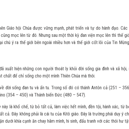
 nên Giáo hội Chúa được vững mạnh, phát triển và tự do hành đạo. Các 
 cũng mọc lên từ đó. Nhưng sau một thời kỳ đan viện mọc lên thì thế gi
lại chú ý ra thế giới bên ngoài nhiều hơn và thế giới cốt lõi của Tin Mừn
ã xuất hiện những con người thoát ly khỏi đời sống gia đình và xã hội,
vật chất để chỉ sống cho một mình Thiên Chúa mà thôi.
 về đời sống đan tu và ẩn tu. Trong số đó có thánh Antôn cả (251 – 356
ino (354 – 450) và Thánh biển Đức (480 – 547).
 này là khổ chế, từ bỏ tất cả, làm việc hết mình, đền tội, hành xác, từ b
t cả. Đây không phải là cái tu của Kitô giáo. Đây là trường phái duy ý ch
ận dưới khía cạnh ăn chay hãm mình, hi sinh, đấu tranh với các thói hư tậ