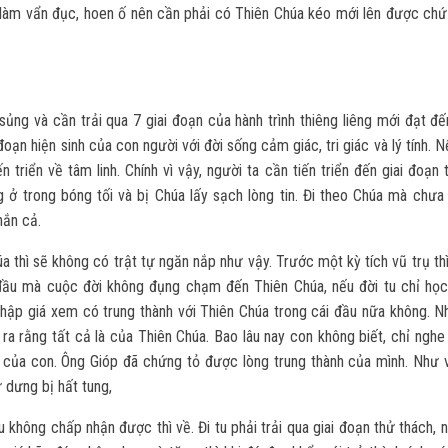
lỗi làm vẩn đục, hoen ố nên cần phải có Thiên Chúa kéo mới lên được ch
ủng và cần trải qua 7 giai đoạn của hành trình thiêng liêng mới đạt đế
oạn hiện sinh của con người với đời sống cảm giác, tri giác và lý tính. 
n triển về tâm linh. Chính vì vậy, người ta cần tiến triển đến giai đoạn 
g ở trong bóng tối và bị Chúa lấy sạch lòng tin. Đi theo Chúa mà chưa
hắn cả.
 thì sẽ không có trật tự ngăn nắp như vậy. Trước một kỳ tích vũ trụ th
đầu mà cuộc đời không đụng chạm đến Thiên Chúa, nếu đời tu chỉ học
 thập giá xem có trung thành với Thiên Chúa trong cái đầu nữa không. N
ra rằng tất cả là của Thiên Chúa. Bao lâu nay con không biết, chỉ nghe
 của con. Ông Gióp đã chứng tỏ được lòng trung thành của mình. Như v
 dưng bị hất tung,
không chấp nhận được thì về. Đi tu phải trải qua giai đoạn thử thách, 