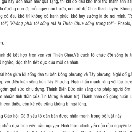
 giá hãy đón nhận như quà tặng, thì khi đó đau khổ mới trở thành ánh s
á là đường con đi, mỗi ngày con bước, nên cứ để Chúa thanh luyện. Khôn
ông có đau khổ thì không có hạnh phúc, khổ hay sướng là do nơi mình.
“T
 tôi”, “Không phải tôi sống mà là Thiên Chúa sống trong tôi”
– Phaolô
âm,
linh để kết hợp trọn vẹn với Thiên Chúa.Về cách tổ chức đời sống tu tr
 nghèo, độc thân tiết dục của mỗi cá nhân.
hài hòa giữa lối sống đan tu bên Đông phương và Tây phương. Ngài cố g
p với điều kiện sống bên Tây Phương. Ngài nhấn mạnh rằng với lập trư
ghê gớm quá sức chịu đựng. Thánh Biển Đức sẵn sàng cho phép người ốm
ấm nhuần tinh thần của Tin Mừng là nhân từ). Thánh nhân cố gắng huấn l
 còn thiếu, còn kẻ yếu cũng không bị ngã lòng.
ong Giáo hội. Có 3 yếu tố căn bản được nhấn mạnh trong bộ luật này:
chắc dựa trên việc cầu nguyện. Hình thức chính yếu của cầu nguyện là 