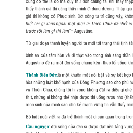
cũng có thể là do ma quỷ thử đón chúng ta. Khi thấy thập
thấy thánh giá thì càng thấy mình đi đúng đường. Thập gi
giá thì không có Phục sinh. Đời sống tu trì cũng vậy, kh
biết cái gì khác ngoài một điều là Thiên Chúa đã chết vì
trước rồi làm gì thì làm”
– Augustino.
Từ giai đoạn thanh luyện người ta mới tới trạng thái tịnh t
bình an của tâm hồn và đi thật vào trong ánh sáng thần 
Augustino đề ra một đời sống chung kèm theo lối sống khó
Thánh Biển Đức
:
là một khuôn mặt nổi bật về sự kết hợp 
hòa những luật khổ hạnh của Đông Phương sao cho phù hợ
vụ Thiên Chúa, chúng tôi hi vọng không đặt ra điều gì 
thịt, những ai không thể nhịn được thì uống rượu nho (th
môn sinh của mình sao cho kẻ mạnh vững tin vẫn thấy mình
Bộ luật ngài viết ra đã trở thành một di sản quan trọng tr
Cầu nguyện
:
đời sống của đan sĩ được đặt nền tảng vững 