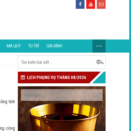
...
MA QUỶ
TU TRÌ
GIA ĐÌNH
LỊCH PHỤNG VỤ THÁNG 08/2026
sống tinh
()
ong công