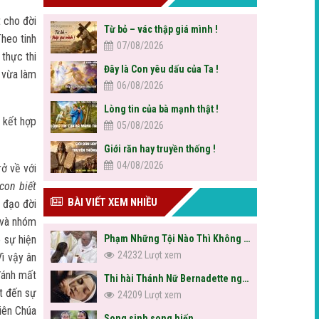
 cho đời
Từ bỏ – vác thập giá mình !
Theo tinh
07/08/2026
thực thi
Đây là Con yêu dấu của Ta !
 vừa làm
06/08/2026
Lòng tin của bà mạnh thật !
 kết hợp
05/08/2026
Giới răn hay truyền thống !
04/08/2026
rở về với
con biết
BÀI VIẾT XEM NHIỀU
 đạo đời
o và nhóm
 sự hiện
Phạm Những Tội Nào Thì Không Được Rước Lễ?
24232 Lượt xem
ì vậy ân
 đánh mất
Thi hài Thánh Nữ Bernadette nguyên vẹn sau hơn trăm năm
ạt đến sự
24209 Lượt xem
iên Chúa
Song sinh song hiến