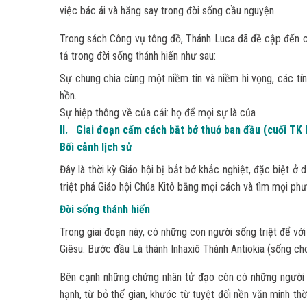
việc bác ái và hăng say trong đời sống cầu nguyện.
Trong sách Công vụ tông đồ, Thánh Luca đã đề cập đến cộ
tả trong đời sống thánh hiến như sau:
Sự chung chia cùng một niềm tin và niềm hi vọng, các tín
hồn.
Sự hiệp thông về của cải: họ để mọi sự là của
II. Giai đoạn cấm cách bắt bớ thuở ban đầu (cuối TK I 
Bối cảnh lịch sử
Đây là thời kỳ Giáo hội bị bắt bớ khắc nghiệt, đặc biệt ở
triệt phá Giáo hội Chúa Kitô bằng mọi cách và tìm mọi p
Đời sống thánh hiến
Trong giai đoạn này, có những con người sống triệt để v
Giêsu. Bước đầu Là thánh Inhaxiô Thành Antiokia (sống ch
Bên cạnh những chứng nhân tử đạo còn có những người 
hạnh, từ bỏ thế gian, khước từ tuyệt đối nền văn minh 