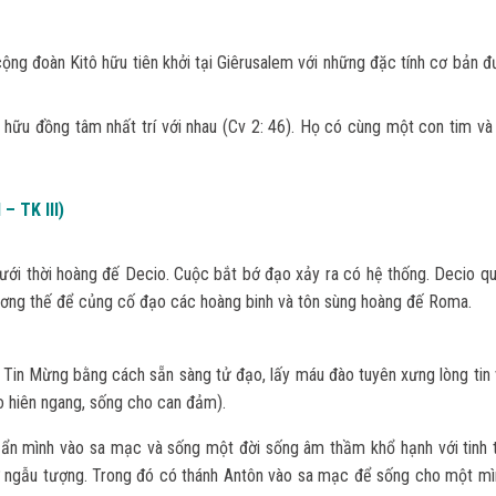
ng đoàn Kitô hữu tiên khởi tại Giêrusalem với những đặc tính cơ bản đ
 hữu đồng tâm nhất trí với nhau (Cv 2: 46). Họ có cùng một con tim và 
– TK III)
 dưới thời hoàng đế Decio. Cuộc bắt bớ đạo xảy ra có hệ thống. Decio q
hương thế để củng cố đạo các hoàng binh và tôn sùng hoàng đế Roma.
ới Tin Mừng bằng cách sẵn sàng tử đạo, lấy máu đào tuyên xưng lòng tin
o hiên ngang, sống cho can đảm).
ẩn mình vào sa mạc và sống một đời sống âm thầm khổ hạnh với tinh 
thờ ngẫu tượng. Trong đó có thánh Antôn vào sa mạc để sống cho một mì