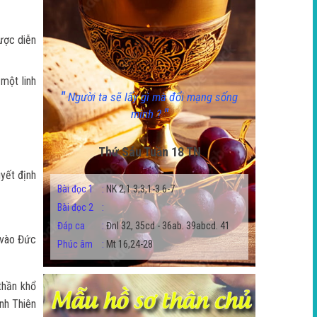
ược diễn
một linh
"
Người ta sẽ lấy gì mà đổi mạng sống
"
mình ?
Thứ Sáu Tuần 18 TN
uyết định
Bài đọc 1
:
NK 2,1.3;3,1-3.6-7
Bài đọc 2
:
Đáp ca
:
Đnl 32, 35cd - 36ab. 39abcd. 41
 vào Đức
Phúc âm
:
Mt 16,24-28
thần khổ
nh Thiên