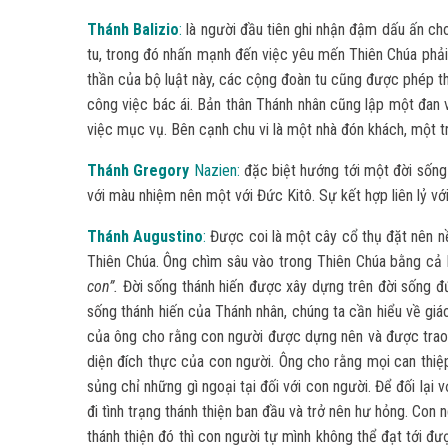
Thánh Balizio
:
là người đầu tiên ghi nhận đậm dấu ấn cho
tu, trong đó nhấn mạnh đến việc yêu mến Thiên Chúa phải x
thần của bộ luật này, các cộng đoàn tu cũng được phép t
công việc bác ái. Bản thân Thánh nhân cũng lập một đan 
việc mục vụ. Bên cạnh chu vi là một nhà đón khách, một t
Thánh Gregory
Nazien:
đặc biệt hướng tới một đời sống
với màu nhiệm nên một với Đức Kitô. Sự kết hợp liên lỷ với
Thánh Augustino
:
Được coi là một cây cổ thụ đặt nên nền
Thiên Chúa. Ông chìm sâu vào trong Thiên Chúa bằng cả l
con”.
Đời sống thánh hiến được xây dựng trên đời sống đứ
sống thánh hiến của Thánh nhân, chúng ta cần hiểu về giáo
của ông cho rằng con người được dựng nên và được trao 
diện đích thực của con người. Ông cho rằng mọi can thiệ
sủng chỉ những gì ngoại tại đối với con người. Để đối lại
đi tình trạng thánh thiện ban đầu và trở nên hư hỏng. Con
thánh thiện đó thì con người tự mình không thể đạt tới 