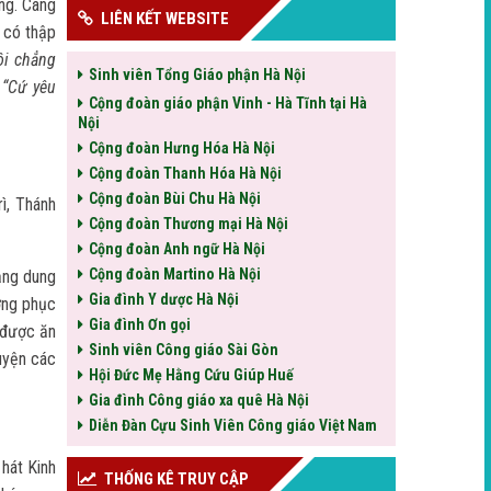
áng. Càng
LIÊN KẾT WEBSITE
g có thập
ôi chẳng
Sinh viên Tổng Giáo phận Hà Nội
,
“Cứ yêu
Cộng đoàn giáo phận Vinh - Hà Tĩnh tại Hà
Nội
Cộng đoàn Hưng Hóa Hà Nội
Cộng đoàn Thanh Hóa Hà Nội
Cộng đoàn Bùi Chu Hà Nội
ì, Thánh
Cộng đoàn Thương mại Hà Nội
Cộng đoàn Anh ngữ Hà Nội
Cộng đoàn Martino Hà Nội
ắng dung
Gia đình Y dược Hà Nội
ờng phục
Gia đình Ơn gọi
 được ăn
Sinh viên Công giáo Sài Gòn
uyện các
Hội Đức Mẹ Hằng Cứu Giúp Huế
Gia đình Công giáo xa quê Hà Nội
Diễn Đàn Cựu Sinh Viên Công giáo Việt Nam
hát Kinh
THỐNG KÊ TRUY CẬP