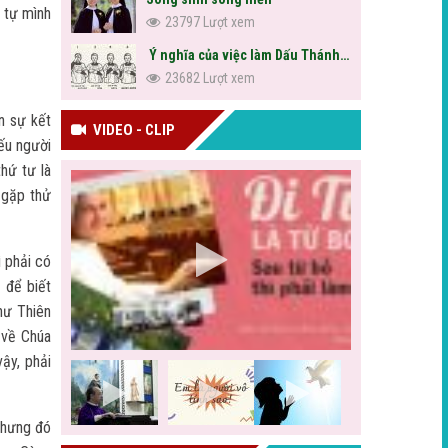
ứ tự mình
23797 Lượt xem
Ý nghĩa của việc làm Dấu Thánh Giá
23682 Lượt xem
n sự kết
VIDEO - CLIP
Nếu người
thứ tư là
 gặp thử
ì phải có
 để biết
hư Thiên
 về Chúa
ậy, phải
nhưng đó