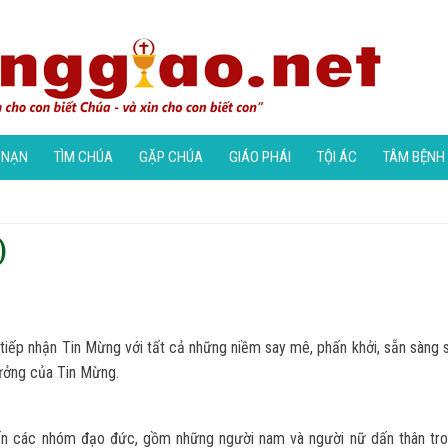
 NẠN
TÌM CHÚA
GẶP CHÚA
GIÁO PHÁI
TỘI ÁC
TÂM BỆNH
)
 tiếp nhận Tin Mừng với tất cả những niềm say mê, phấn khởi, sẵn sàng 
tưởng của Tin Mừng.
đến các nhóm đạo đức, gồm những người nam và người nữ dấn thân tr