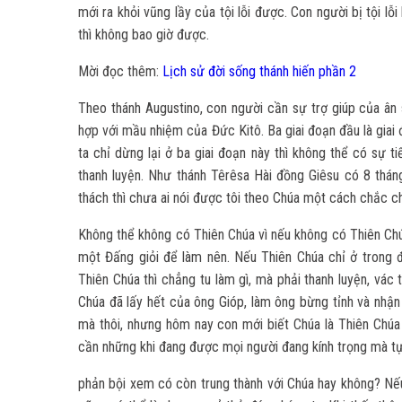
mới ra khỏi vũng lầy của tội lỗi được. Con người bị tội 
thì không bao giờ được.
Mời đọc thêm:
Lịch sử đời sống thánh hiến phần 2
Theo thánh Augustino, con người cần sự trợ giúp của ân s
hợp với mầu nhiệm của Đức Kitô. Ba giai đoạn đầu là giai đ
ta chỉ dừng lại ở ba giai đoạn này thì không thể có sự tiế
thanh luyện. Như thánh Têrêsa Hài đồng Giêsu có 8 thán
thách thì chưa ai nói được tôi theo Chúa một cách chắc c
Không thể không có Thiên Chúa vì nếu không có Thiên Chúa
một Đấng giỏi để làm nên. Nếu Thiên Chúa chỉ ở trong 
Thiên Chúa thì chẳng tu làm gì, mà phải thanh luyện, vác
Chúa đã lấy hết của ông Gióp, làm ông bừng tỉnh và nhận 
mà thôi, nhưng hôm nay con mới biết Chúa là Thiên Chúa
cần những khi đang được mọi người đang kính trọng mà tự
phản bội xem có còn trung thành với Chúa hay không? Nếu 