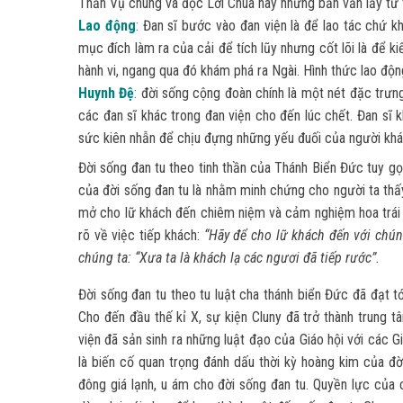
Thần Vụ chung và đọc Lời Chúa hay những bản văn lấy từ 
Lao động
:
Đan sĩ bước vào đan viện là để lao tác chứ kh
mục đích làm ra của cải để tích lũy nhưng cốt lõi là để 
hành vi, ngang qua đó khám phá ra Ngài. Hình thức lao độn
Huynh Đệ
:
đời sống cộng đoàn chính là một nét đặc trưng 
các đan sĩ khác trong đan viện cho đến lúc chết. Đan sĩ k
sức kiên nhẫn để chịu đựng những yếu đuối của người khá
Đời sống đan tu theo tinh thần của Thánh Biển Đức tuy gọi
của đời sống đan tu là nhằm minh chứng cho người ta thấ
mở cho lữ khách đến chiêm niệm và cảm nghiệm hoa trái c
rõ về việc tiếp khách:
“Hãy để cho lữ khách đến với chún
chúng ta: “Xưa ta là khách lạ các ngươi đã tiếp rước”.
Đời sống đan tu theo tu luật cha thánh biển Đức đã đạt t
Cho đến đầu thế kỉ X, sự kiện Cluny đã trở thành trung tâ
viện đã sản sinh ra những luật đạo của Giáo hội với các 
là biến cố quan trọng đánh dấu thời kỳ hoàng kim của đ
đông giá lạnh, u ám cho đời sống đan tu. Quyền lực của