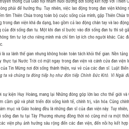
truyền thống của Giáo hội nhằm nuôi dưỡng đời sống kết hợp với Thiên C
ông phải để hưởng thụ. Tuy nhiên, việc lao động trong đan viện không 
kiếm tìm Thiên Chúa trong toàn bộ cuộc sống của mình, gặp Thiên Chúa t
g trong đan viện khá đa dạng, bao gồm cả lao động chân tay và lao động 
của đời sống đan tu. Một khi đan sĩ bước vào đời sống đan tu thì sẽ gắ
hông tìm tư lợi cho riêng mình mà chỉ tìm lợi ích cho người khác. Các đ
c.
 là xa lánh thế gian nhưng không hoàn toàn tách khỏi thế gian. Nền tản
y thực tại Nước Trời có mặt ngay trong đan viện và cánh cửa đan viện l
ủa Tin Mừng nơi đời sống thánh thiện, vui vẻ của các đan sĩ. Luật Biển
g ta và chúng ta đóng tiếp họ như đón tiếp Chính Đức Kitô. Vì Ngài đã
ới sự kiện Huy Hoàng, mang lại Những đóng góp lớn lao cho thế giới và 
m cầm giữ và phát triển đời sống kinh tế, chính trị, văn hóa. Cũng chín
Giám mục và Giáo hoàng đều là những đan sĩ của đan viện này. Tuy nhiên
ời sống đan tu tại Tây Phương nhưng đồng thời nó cũng mở ra một thờ
 các viện phụ ảnh hưởng sâu rộng đến các đan viện, đến nỗi họ kết hợp