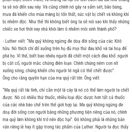
ta sẽ nói đến sau này. Và cũng chính nó gây ra sấm sét, bão bùng,
mưa đá khiến cho mùa màng bị tổn thất, súc vật bị chết và không khí
bị nhiễm độc. Như thế thì không biết ông ta sẽ nói sao khi thấy những
chiếc xe hơi thời nay nhả khói làm ô nhiễm môi sinh thành phố?
-.Luther viết: “Ma quỷ không ngừng đe doạ đời sống của các Kitô
hữu. Nó thích chí đổ xuống trên họ đủ mọi thứ đau khổ và tai hoạ để
phá họ. Vì thế, biết bao nhiêu người đã chết một cách đau khổ: người
bị cắt cổ, người mắc chứng điên loạn. Chính chúng ném con nít
xuống sông, chúng khiến cho người té ngã có thể chết được”.
Ông cho rằng quyền hạn của ma quỷ rất lớn. Ông viết:
“Ma quỷ rất tài tình, chỉ cần một lá cây là nó có thể làm người ta chết
được. Nó có nhiều thứ thuốc, nhiều loại độc dược hơn tất cả thuốc
của các nhà bào chế trên thế giới hợp lại. Ma quỷ không ngừng đe
doạ đời sống con người bằng những phương tiện riêng của nó, chính
ma quỷ làm không khí trở nên độc hại”. Đó không phải là những bản
văn riêng lẻ hay ít gặp trong tác phẩm của Luther. Người ta đọc thấy