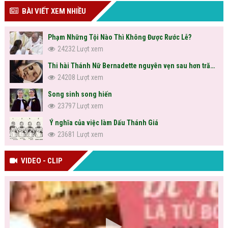
BÀI VIẾT XEM NHIỀU
Phạm Những Tội Nào Thì Không Được Rước Lễ?
24232 Lượt xem
Thi hài Thánh Nữ Bernadette nguyên vẹn sau hơn trăm năm
24208 Lượt xem
Song sinh song hiến
23797 Lượt xem
Ý nghĩa của việc làm Dấu Thánh Giá
23681 Lượt xem
VIDEO - CLIP