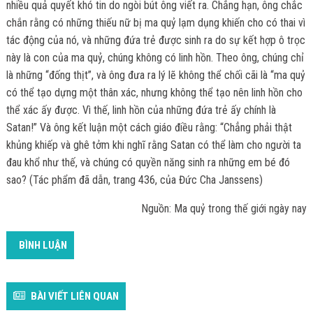
nhiều quả quyết khó tin do ngòi bút ông viết ra. Chẳng hạn, ông chắc
chắn rằng có những thiếu nữ bị ma quỷ lạm dụng khiến cho có thai vì
tác động của nó, và những đứa trẻ được sinh ra do sự kết hợp ô trọc
này là con của ma quỷ, chúng không có linh hồn. Theo ông, chúng chỉ
là những “đống thịt”, và ông đưa ra lý lẽ không thể chối cãi là “ma quỷ
có thể tạo dựng một thân xác, nhưng không thể tạo nên linh hồn cho
thể xác ấy được. Vì thế, linh hồn của những đứa trẻ ấy chính là
Satan!” Và ông kết luận một cách giáo điều rằng: “Chẳng phải thật
khủng khiếp và ghê tởm khi nghĩ rằng Satan có thể làm cho người ta
đau khổ như thế, và chúng có quyền năng sinh ra những em bé đó
sao? (Tác phẩm đã dẫn, trang 436, của Đức Cha Janssens)
Nguồn: Ma quỷ trong thế giới ngày nay
BÌNH LUẬN
BÀI VIẾT LIÊN QUAN