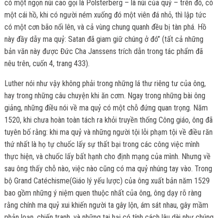
có một ngọn núi cao gọi là Polsterberg – là núi của quỷ – trên đó, có
một cái hồ, khi có người ném xuống đó một viên đá nhỏ, thì lập tức
có một cơn bão nổi lên, và cả vùng chung quanh đều bị tàn phá. Hồ
này đầy dẫy ma quỷ: Satan đã giam giữ chúng ở đó” (tất cả những
bản văn này được Đức Cha Janssens trích dẫn trong tác phẩm đã
nêu trên, cuốn 4, trang 433).
Luther nói như vậy không phải trong những lá thư riêng tư của ông,
hay trong những câu chuyện khi ăn cơm. Ngay trong những bài ông
giảng, những điều nói về ma quỷ có một chỗ đứng quan trọng. Năm
1520, khi chưa hoàn toàn tách ra khỏi truyền thống Công giáo, ông đã
tuyên bố rằng: khi ma quỷ và những người tội lỗi phạm tội về điều răn
thứ nhất là họ tự chuốc lấy sự thất bại trong các công việc mình
thực hiện, và chuốc lấy bất hạnh cho định mạng của mình. Nhưng về
sau ông thấy chỗ nào, việc nào cũng có ma quỷ nhúng tay vào. Trong
bộ Grand Catéchisme(Giáo lý yếu lược) của ông xuất bản năm 1529
bao gồm những ý niệm quen thuộc nhất của ông, ông dạy rõ ràng
rằng chính ma quỷ xui khiến người ta gây lộn, ám sát nhau, gây mầm
phản loạn, chiến tranh, và những tai hại có tính cách lâu dài như chúng