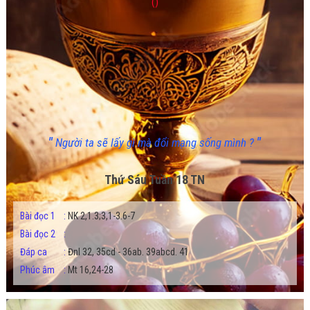
()
"
"
Người ta sẽ lấy gì mà đổi mạng sống mình ?
Thứ Sáu Tuần 18 TN
Bài đọc 1
:
NK 2,1.3;3,1-3.6-7
Bài đọc 2
:
Đáp ca
:
Đnl 32, 35cd - 36ab. 39abcd. 41
Phúc âm
:
Mt 16,24-28