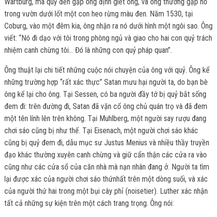
Wartburg, ma quỷ đến gặp ông định giết ông, và ông thường gặp nó
trong vườn dưới lốt một con heo rừng màu đen. Năm 1530, tại
Coburg, vào một đêm kia, ông nhận ra nó dưới hình một ngôi sao. Ông
viết: “Nó đi dạo với tôi trong phòng ngủ và giao cho hai con quỷ trách
nhiệm canh chừng tôi… Đó là những con quỷ pháp quan”.
Ông thuật lại chi tiết những cuộc nói chuyện của ông với quỷ. Ông kể
những trường hợp “rất xác thực” Satan mưu hại người ta, do bạn bè
ông kể lại cho ông. Tại Sessen, có ba người đầy tớ bị quỷ bắt sống
đem đi: trên đường đi, Satan đã vặn cổ ông chủ quán trọ và đã đem
một tên lính lên trên không. Tại Muhlberg, một người say rượu đang
chơi sáo cũng bị như thế. Tại Eisenach, một người chơi sáo khác
cũng bị quỷ đem đi, dẫu mục sư Justus Menius và nhiều thầy truyền
đạo khác thường xuyên canh chừng và giữ cẩn thận các cửa ra vào
cũng như các cửa sổ của căn nhà mà nạn nhân đang ở. Người ta tìm
lại được xác của người chơi sáo thứnhất trên một dòng suối, và xác
của người thứ hai trong một bụi cây phỉ (noisetier). Luther xác nhận
tất cả những sự kiện trên một cách trang trọng. Ông nói: