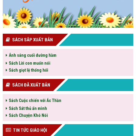
SÁCH SẮP XUẤT BẢN
Ánh sáng cuối đường hầm
Sách Lời con muốn nói
Sách giọt lệ thống hối
SÁCH ĐÃ XUẤT BẢN
Sách Cuộc chiến với Ác Thần
Sách Sát thủ ẩn mình
Sách Chuyện Khó Nói
TIN TỨC GIÁO HỘI