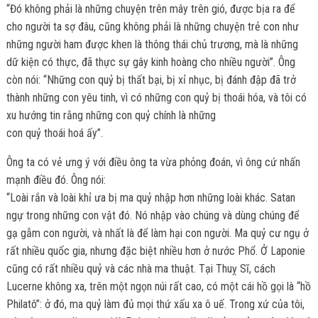
“Đó không phải là những chuyện trên mây trên gió, được bịa ra để
cho người ta sợ đâu, cũng không phải là những chuyện trẻ con như
những người ham được khen là thông thái chủ trương, mà là những
dữ kiện có thực, đã thực sự gây kinh hoàng cho nhiều người”. Ông
còn nói: “Những con quỷ bị thất bại, bị xỉ nhục, bị đánh đập đã trở
thành những con yêu tinh, vì có những con quỷ bị thoái hóa, và tôi có
xu hướng tin rằng những con quỷ chính là những
con quỷ thoái hoá ấy”.
Ông ta có vẻ ưng ý với điều ông ta vừa phỏng đoán, vì ông cứ nhấn
mạnh điều đó. Ông nói:
“Loài rắn và loài khỉ ưa bị ma quỷ nhập hơn những loài khác. Satan
ngự trong những con vật đó. Nó nhập vào chúng và dùng chúng để
gạ gẫm con người, và nhất là để làm hại con người. Ma quỷ cư ngụ ở
rất nhiều quốc gia, nhưng đặc biệt nhiều hơn ở nước Phổ. Ở Laponie
cũng có rất nhiều quỷ và các nhà ma thuật. Tại Thuỵ Sĩ, cách
Lucerne không xa, trên một ngọn núi rất cao, có một cái hồ gọi là “hồ
Philatô”: ở đó, ma quỷ làm đủ mọi thứ xấu xa ô uế. Trong xứ của tôi,