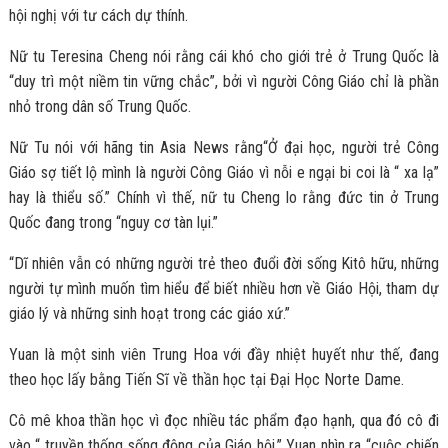
hội nghị với tư cách dự thính.
Nữ tu Teresina Cheng nói rằng cái khó cho giới trẻ ở Trung Quốc là
“duy trì một niềm tin vững chắc”, bởi vì người Công Giáo chỉ là phần
nhỏ trong dân số Trung Quốc.
Nữ Tu nói với hãng tin Asia News rằng“Ở đại học, người trẻ Công
Giáo sợ tiết lộ mình là người Công Giáo vì nỗi e ngại bi coi là “ xa lạ”
hay là thiểu số.” Chính vì thế, nữ tu Cheng lo rằng đức tin ở Trung
Quốc đang trong “nguy cơ tàn lụi.”
“Dĩ nhiên vẫn có những người trẻ theo đuổi đời sống Kitô hữu, những
người tự mình muốn tìm hiểu để biết nhiều hơn về Giáo Hội, tham dự
giáo lý và những sinh hoạt trong các giáo xứ.”
Yuan là một sinh viên Trung Hoa với đầy nhiệt huyết như thế, đang
theo học lấy bằng Tiến Sĩ về thần học tại Đại Học Norte Dame.
Cô mê khoa thần học vì đọc nhiều tác phẩm đạo hạnh, qua đó cô đi
vào “ truyền thống sống động của Giáo hội.” Yuan nhìn ra “cuộc chiến