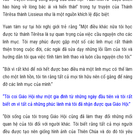
hào hùng về lòng bác ái và hiến thân” trong tự truyện của Thánh
Têrêsa thành Lissieux như là một nguồn khích lệ đặc biệt.
Yuan tâm sự tại hôi nghị giới trẻ rằng “Một điều khác nữa tôi học
được từ thánh Têrêsa là sự quan trọng của việc cầu nguyện cho các
linh mục. Tôi may phúc được gặp một số các linh mục rất thánh
thiện trong cuộc đời, các ngài đã sửa dạy những lỗi lầm của tôi và
hướng dẫn tôi qua việc tĩnh tâm linh thao và luôn cầu nguyện cho tôi.”
“Bởi vì rất khó để nói hết được bao điều mà một linh mục có thể làm
cho một linh hồn, tôi tin rằng tất cả mọi tín hữu nên cố gắng để nâng
đỡ các linh mục của mình.”
“Tôi coi Giáo Hội như một gia đình từ những ngày đầu tiên và tôi rất
biết ơn vì tất cả những phúc lành mà tôi đã nhận được qua Giáo Hội.”
“Đời sống của tôi trong Giáo Hội cũng đã làm thay đổi những mối
quan hệ của tôi đối với người khác. Tôi biết rằng tất cả mọi người
đều được tạo nên giống hình ảnh của Thiên Chúa và do đó tôi yêu