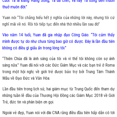
Cuối. Ta là Đấng Hằng Sống, Ta đã chết, và nay Ta sống đến muôn
thuở muôn đời.”
Yuan nói “Tôi chẳng hiểu hết ý nghĩa của những lời này, nhưng tôi cứ
nghĩ mãi về nó. Rồi tôi tiếp tục đến nhà thờ nhiều lần sau đó”
Vào năm 14 tuổi, Yuan đã gia nhập đạo Công Giáo. “Tôi cảm thấy
mình được tự do như chưa từng bao giờ có được. Đây là lần đầu tiên
không có điều gì giấu ẩn trong lòng tôi.”
“Thiên Chúa đã là ánh sáng của tôi và vì thế tôi không còn sợ ánh
sáng nữa.” Yuan đã nói với các Đức Giám Mục và các bạn trẻ ở Roma
trong một hội nghị về giới trẻ được bảo trợ bởi Trung Tâm Thánh
Mẫu về Đạo Đức và Văn Hóa.
Lần đầu tiên trong lịch sử, hai giám mục từ Trung Quốc đến tham dự
những tuần lễ đầu của Thương Hội Đồng các Giám Mục 2018 về Giới
Trẻ, đức tin và phân biện ơn gọi.
Ngoài vẻ đẹp, Yuan nói với đài CNA rằng điều đầu tiên hấp dẫn cô tới