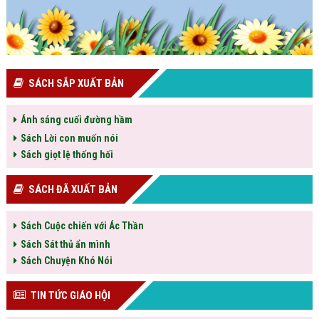
SÁCH SẮP XUẤT BẢN
Ánh sáng cuối đường hầm
Sách Lời con muốn nói
Sách giọt lệ thống hối
SÁCH ĐÃ XUẤT BẢN
Sách Cuộc chiến với Ác Thần
Sách Sát thủ ẩn mình
Sách Chuyện Khó Nói
TIN TỨC GIÁO HỘI