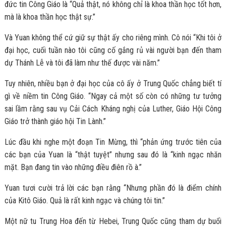
đức tin Công Giáo là “Quả thật, nó không chỉ là khoa thần học tốt hơn,
mà là khoa thần học thật sự.”
Và Yuan không thể cứ giữ sự thật ấy cho riêng mình. Cô nói “Khi tôi ở
đại học, cuối tuần nào tôi cũng cố gắng rủ vài người bạn đến tham
dự Thánh Lễ và tôi đã làm như thế được vài năm.”
Tuy nhiên, nhiều bạn ở đại học của cô ấy ở Trung Quốc chẳng biết tí
gì về niềm tin Công Giáo. “Ngay cả một số còn có những tư tưởng
sai lầm rằng sau vụ Cải Cách Kháng nghị của Luther, Giáo Hội Công
Giáo trở thành giáo hội Tin Lành.”
Lúc đầu khi nghe một đoạn Tin Mừng, thì “phản ứng trước tiên của
các bạn của Yuan là “thật tuyệt” nhưng sau đó là “kinh ngạc nhăn
mặt. Bạn đang tin vào những điều điên rồ à.”
Yuan tươi cười trả lời các bạn rằng “Nhưng phần đó là điểm chính
của Kitô Giáo. Quả là rất kinh ngạc và chúng tôi tin.”
Một nữ tu Trung Hoa đến từ Hebei, Trung Quốc cũng tham dự buổi