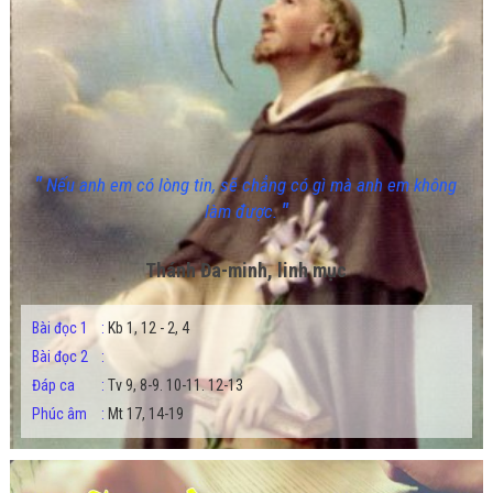
"
Nếu anh em có lòng tin, sẽ chẳng có gì mà anh em không
"
làm được.
Thánh Đa-minh, linh mục
Bài đọc 1
:
Kb 1, 12 - 2, 4
Bài đọc 2
:
Đáp ca
:
Tv 9, 8-9. 10-11. 12-13
Phúc âm
:
Mt 17, 14-19