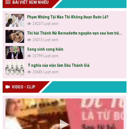
BÀI VIẾT XEM NHIỀU
Phạm Những Tội Nào Thì Không Được Rước Lễ?
24237 Lượt xem
Thi hài Thánh Nữ Bernadette nguyên vẹn sau hơn trăm năm
24215 Lượt xem
Song sinh song hiến
23799 Lượt xem
Ý nghĩa của việc làm Dấu Thánh Giá
23685 Lượt xem
VIDEO - CLIP