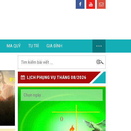
...
MA QUỶ
TU TRÌ
GIA ĐÌNH
LỊCH PHỤNG VỤ THÁNG 08/2026
()