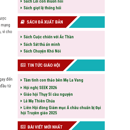
Sách Lời con muốn nói
Sách giọt lệ thống hối
được
SÁCH ĐÃ XUẤT BẢN
ạt mạng
, vì cho
Sách Cuộc chiến với Ác Thần
Sách Sát thủ ẩn mình
Sách Chuyện Khó Nói
TIN TỨC GIÁO HỘI
gay đến
Tâm tình con thảo bên Mẹ La Vang
 đầu từ
Hội nghị SEEK 2026
Giáo hội Thụy Sĩ cầu nguyện
Lễ Mẹ Thiên Chúa
Liên Hội đồng Giám mục Á châu chuẩn bị Đại
hội Truyền giáo 2025
BÀI VIẾT MỚI NHẤT