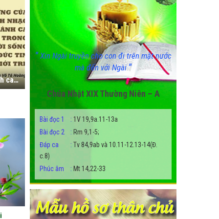
"
Xin Ngài truyền cho con đi trên mặt nước
"
mà đến với Ngài
Ảnh hưởng của Thánh nhạc và Thánh ca trong đời sống đức tin của giới trẻ
Chúa Nhật XIX Thường Niên – A
Bài đọc 1
:
1V 19,9a.11-13a
Bài đọc 2
:
Rm 9,1-5;
Đáp ca
:
Tv 84,9ab và 10.11-12.13-14(Đ.
c.8)
Phúc âm
:
Mt 14,22-33
i
Ý nghĩa đích thực mùa Giáng Sinh
Người dẫn thuy