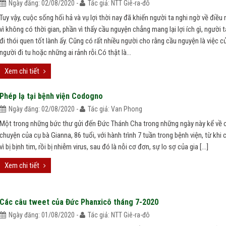
Ngày đăng: 02/08/2020 -
Tác giả: NTT Giê-ra-đô
Tuy vậy, cuộc sống hối hả và vụ lợi thời nay đã khiến người ta nghi ngờ về điều 
vì không có thời gian, phần vì thấy cầu nguyện chẳng mang lại lợi ích gì, người 
đi thói quen tốt lành ấy. Cũng có rất nhiều người cho rằng cầu nguyện là việc 
người đi tu hoặc những ai rảnh rỗi.Có thật là...
Xem chi tiết
Phép lạ tại bệnh viện Codogno
Ngày đăng: 02/08/2020 -
Tác giả: Van Phong
Một trong những bức thư gửi đến Đức Thánh Cha trong những ngày này kể về 
chuyện của cụ bà Gianna, 86 tuổi, với hành trình 7 tuần trong bệnh viện, từ khi
vì bị bịnh tim, rồi bị nhiễm virus, sau đó là nỗi cơ đơn, sự lo sợ của gia […]
Xem chi tiết
Các câu tweet của Đức Phanxicô tháng 7-2020
Ngày đăng: 01/08/2020 -
Tác giả: NTT Giê-ra-đô