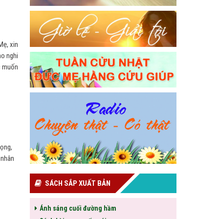
Mẹ, xin
ho nghi
ớc muốn
vọng,
y nhân
SÁCH SẮP XUẤT BẢN
Ánh sáng cuối đường hầm