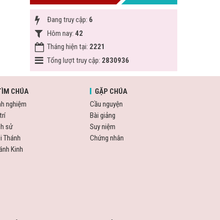
Đang truy cập:
6
Hôm nay:
42
Tháng hiện tại:
2221
Tổng lượt truy cập:
2830936
TÌM CHÚA
GẶP CHÚA
nh nghiệm
Cầu nguyện
trí
Bài giảng
ch sử
Suy niệm
i Thánh
Chứng nhân
ánh Kinh