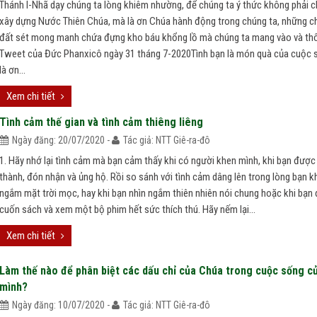
Thánh I-Nhã dạy chúng ta lòng khiêm nhường, để chúng ta ý thức không phải c
xây dựng Nước Thiên Chúa, mà là ơn Chúa hành động trong chúng ta, những ch
đất sét mong manh chứa đựng kho báu khổng lồ mà chúng ta mang vào và thô
Tweet của Đức Phanxicô ngày 31 tháng 7-2020Tình bạn là món quà của cuộc 
là ơn...
Xem chi tiết
Tình cảm thế gian và tình cảm thiêng liêng
Ngày đăng: 20/07/2020 -
Tác giả: NTT Giê-ra-đô
1. Hãy nhớ lại tình cảm mà bạn cảm thấy khi có người khen mình, khi bạn được
thành, đón nhận và ủng hộ. Rồi so sánh với tình cảm dâng lên trong lòng bạn k
ngắm mặt trời mọc, hay khi bạn nhìn ngắm thiên nhiên nói chung hoặc khi bạn
cuốn sách và xem một bộ phim hết sức thích thú. Hãy nếm lại...
Xem chi tiết
Làm thế nào để phân biệt các dấu chỉ của Chúa trong cuộc sống c
mình?
Ngày đăng: 10/07/2020 -
Tác giả: NTT Giê-ra-đô