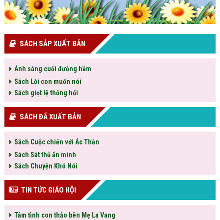
SÁCH SẮP XUẤT BẢN
Ánh sáng cuối đường hầm
Sách Lời con muốn nói
Sách giọt lệ thống hối
SÁCH ĐÃ XUẤT BẢN
Sách Cuộc chiến với Ác Thần
Sách Sát thủ ẩn mình
Sách Chuyện Khó Nói
TIN TỨC GIÁO HỘI
Tâm tình con thảo bên Mẹ La Vang