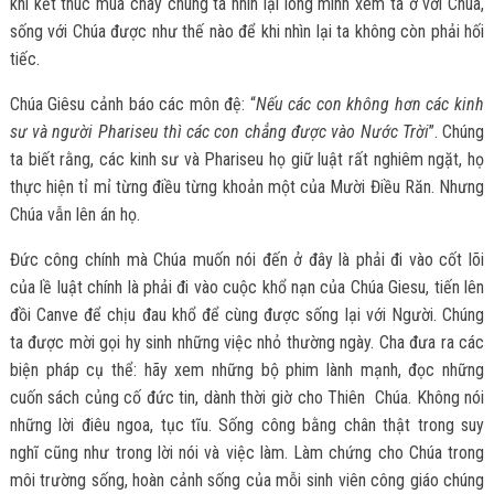
khi kết thúc mùa chay chúng ta nhìn lại lòng mình xem ta ở với Chúa,
sống với Chúa được như thế nào để khi nhìn lại ta không còn phải hối
tiếc.
Chúa Giêsu cảnh báo các môn đệ: “
Nếu các con không hơn các kinh
sư và người Phariseu thì các con chẳng được vào Nước Trời
”. Chúng
ta biết rằng, các kinh sư và Phariseu họ giữ luật rất nghiêm ngặt, họ
thực hiện tỉ mỉ từng điều từng khoản một của Mười Điều Răn. Nhưng
Chúa vẫn lên án họ.
Đức công chính mà Chúa muốn nói đến ở đây là phải đi vào cốt lõi
của lề luật chính là phải đi vào cuộc khổ nạn của Chúa Giesu, tiến lên
đồi Canve để chịu đau khổ để cùng được sống lại với Người. Chúng
ta được mời gọi hy sinh những việc nhỏ thường ngày. Cha đưa ra các
biện pháp cụ thể: hãy xem những bộ phim lành mạnh, đọc những
cuốn sách củng cố đức tin, dành thời giờ cho Thiên Chúa. Không nói
những lời điêu ngoa, tục tĩu. Sống công bằng chân thật trong suy
nghĩ cũng như trong lời nói và việc làm. Làm chứng cho Chúa trong
môi trường sống, hoàn cảnh sống của mỗi sinh viên công giáo chúng