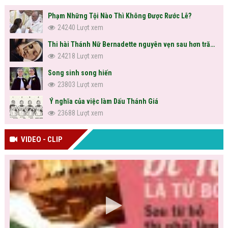
Phạm Những Tội Nào Thì Không Được Rước Lễ?
24240 Lượt xem
Thi hài Thánh Nữ Bernadette nguyên vẹn sau hơn trăm năm
24218 Lượt xem
Song sinh song hiến
23803 Lượt xem
Ý nghĩa của việc làm Dấu Thánh Giá
23688 Lượt xem
VIDEO - CLIP