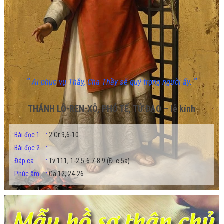
"
"
Ai phục vụ Thầy, Cha Thầy sẽ quý trọng người ấy.
THÁNH LÔ-REN-XÔ, PHÓ TẾ, TỬ ĐẠO – lễ kính
Bài đọc 1
:
2 Cr 9,6-10
Bài đọc 2
:
Đáp ca
:
Tv 111, 1-2.5-6.7-8.9 (Đ. c.5a)
Phúc âm
:
Ga 12, 24-26