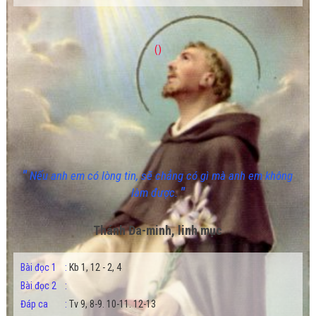
()
"
Nếu anh em có lòng tin, sẽ chẳng có gì mà anh em không
"
làm được.
Thánh Đa-minh, linh mục
Bài đọc 1
:
Kb 1, 12 - 2, 4
Bài đọc 2
:
Đáp ca
:
Tv 9, 8-9. 10-11. 12-13