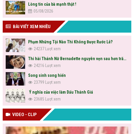
Lòng tin của bà mạnh thật !
05/08/2026
BÀI VIẾT XEM NHIỀU
Phạm Những Tội Nào Thì Không Được Rước Lễ?
24237 Lượt xem
Thi hài Thánh Nữ Bernadette nguyên vẹn sau hơn trăm năm
24216 Lượt xem
Song sinh song hiến
23799 Lượt xem
Ý nghĩa của việc làm Dấu Thánh Giá
23685 Lượt xem
VIDEO - CLIP