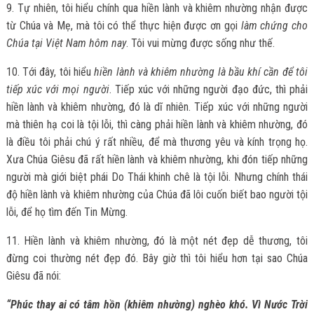
9. Tự nhiên, tôi hiểu chính qua hiền lành và khiêm nhường nhận được
từ Chúa và Mẹ, mà tôi có thể thực hiện được ơn gọi
làm chứng cho
Chúa tại Việt Nam hôm nay
. Tôi vui mừng được sống như thế.
10. Tới đây, tôi hiểu
hiền lành và khiêm nhường là bầu khí cần để tôi
tiếp xúc với mọi người
. Tiếp xúc với những người đạo đức, thì phải
hiền lành và khiêm nhường, đó là dĩ nhiên. Tiếp xúc với những người
mà thiên hạ coi là tội lỗi, thì càng phải hiền lành và khiêm nhường, đó
là điều tôi phải chú ý rất nhiều, để mà thương yêu và kính trọng họ.
Xưa Chúa Giêsu đã rất hiền lành và khiêm nhường, khi đón tiếp những
người mà giới biệt phái Do Thái khinh chê là tội lỗi. Nhưng chính thái
độ hiền lành và khiêm nhường của Chúa đã lôi cuốn biết bao người tội
lỗi, để họ tìm đến Tin Mừng.
11. Hiền lành và khiêm nhường, đó là một nét đẹp dễ thương, tôi
đừng coi thường nét đẹp đó. Bây giờ thì tôi hiểu hơn tại sao Chúa
Giêsu đã nói:
“Phúc thay ai có tâm hồn (khiêm nhường) nghèo khó. Vì Nước Trời