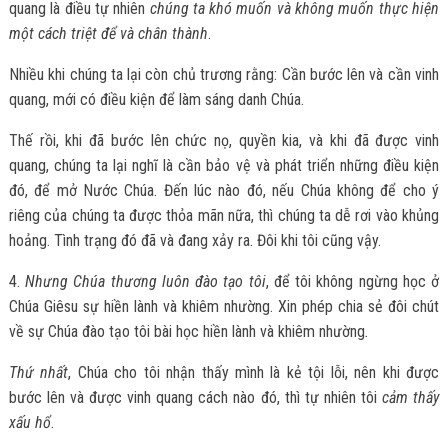
quang là điều tự nhiên
chúng ta khó muốn và không muốn thực hiện
một cách triệt để và chân thành
.
Nhiều khi chúng ta lại còn chủ trương rằng: Cần bước lên và cần vinh
quang, mới có điều kiện để làm sáng danh Chúa.
Thế rồi, khi đã bước lên chức nọ, quyền kia, và khi đã được vinh
quang, chúng ta lại nghĩ là cần bảo vệ và phát triển những điều kiện
đó, để mở Nước Chúa. Đến lúc nào đó, nếu Chúa không để cho ý
riêng của chúng ta được thỏa mãn nữa, thì chúng ta dễ rơi vào khủng
hoảng. Tình trạng đó đã và đang xảy ra. Đôi khi tôi cũng vậy.
4.
Nhưng Chúa thương luôn đào tạo tôi
, để tôi không ngừng học ở
Chúa Giêsu sự hiền lành và khiêm nhường. Xin phép chia sẻ đôi chút
về sự Chúa đào tạo tôi bài học hiền lành và khiêm nhường
.
Thứ nhất
, Chúa cho tôi nhận thấy mình là kẻ tội lỗi, nên khi được
bước lên và được vinh quang cách nào đó, thì tự nhiên tôi
cảm thấy
xấu hổ
.