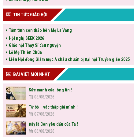
TIN TỨC GIÁO HỘI
Tâm tình con thảo bên Mẹ La Vang
Hội nghị SEEK 2026
Giáo hội Thụy Sĩ cầu nguyện
Lễ Mẹ Thiên Chúa
Liên Hội đồng Giám mục Á châu chuẩn bị Đại hội Truyền giáo 2025
BÀI VIẾT MỚI NHẤT
Sức mạnh của lòng tin !
08/08/2026
Từ bỏ – vác thập giá mình !
07/08/2026
Đây là Con yêu dấu của Ta !
06/08/2026