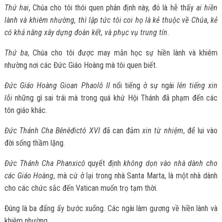
Thứ hai
, Chúa cho tôi thói quen phân định này, đó là hễ thấy
ai hiền
lành và khiêm nhường, thì lập tức tôi coi họ là kẻ thuộc về Chúa
,
kẻ
có khả năng xây dựng đoàn kết, và phục vụ trung tín
.
Thứ ba
, Chúa cho tôi được may mắn học sự hiền lành và khiêm
nhường nơi các Đức Giáo Hoàng mà tôi quen biết.
Đức Giáo Hoàng Gioan Phaolô II
nổi tiếng ở sự ngài
lên tiếng xin
lỗi
những gì sai trái mà trong quá khứ Hội Thánh đã phạm đến các
tôn giáo khác.
Đức Thánh Cha Bênêđictô XVI
đã can đảm
xin từ nhiệm
, để lui vào
đời sống thầm lặng.
Đức Thánh Cha Phanxicô
quyết định
không dọn vào nhà dành cho
các Giáo Hoàng
, mà cứ ở lại trong nhà Santa Marta, là một nhà dành
cho các chức sắc đến Vatican muốn trọ tạm thời.
Đúng là ba đấng ấy bước xuống. Các ngài làm gương về hiền lành và
khiêm nhường.