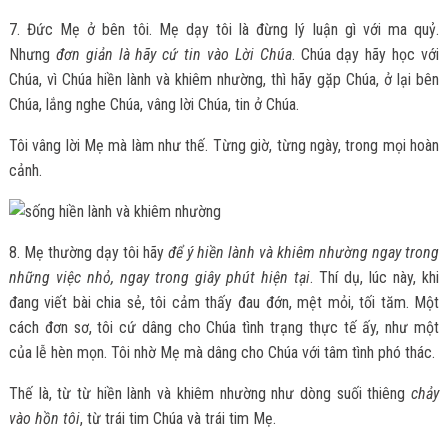
7. Đức Mẹ ở bên tôi. Mẹ dạy tôi là đừng lý luận gì với ma quỷ.
Nhưng
đơn giản là hãy cứ tin vào Lời Chúa
. Chúa dạy hãy học với
Chúa, vì Chúa hiền lành và khiêm nhường, thì hãy gặp Chúa, ở lại bên
Chúa, lắng nghe Chúa, vâng lời Chúa, tin ở Chúa.
Tôi vâng lời Mẹ mà làm như thế. Từng giờ, từng ngày, trong mọi hoàn
cảnh.
8. Mẹ thường dạy tôi hãy
để ý hiền lành và khiêm nhường ngay trong
những việc nhỏ, ngay trong giây phút hiện tại
. Thí dụ, lúc này, khi
đang viết bài chia sẻ, tôi cảm thấy đau đớn, mệt mỏi, tối tăm. Một
cách đơn sơ, tôi cứ dâng cho Chúa tình trạng thực tế ấy, như một
của lễ hèn mọn. Tôi nhờ Mẹ mà dâng cho Chúa với tâm tình phó thác.
Thế là, từ từ hiền lành và khiêm nhường như dòng suối thiêng
chảy
vào hồn tôi
, từ trái tim Chúa và trái tim Mẹ.