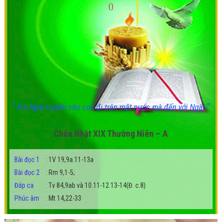
()
"
"
Xin Ngài truyền cho con đi trên mặt nước mà đến với Ngài
Chúa Nhật XIX Thường Niên – A
Bài đọc 1
:
1V 19,9a.11-13a
Bài đọc 2
:
Rm 9,1-5;
Đáp ca
:
Tv 84,9ab và 10.11-12.13-14(Đ. c.8)
Phúc âm
:
Mt 14,22-33