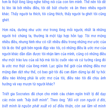
hơn là thật lòng lắng nghe tiếng nói của con tim mình. Thế nên tôi dễ
bị lèo lái bởi nhiều điều, tôi dễ bắt chước và ăn theo nhiều người
khác. Thấy người ta thích, tôi cũng thích, thấy người ta ghét tôi cũng
ghét.
Hơn nữa, dường như ước mơ trong lòng mỗi người, nhất là những
người trẻ chúng ta, thường là một tập hợp hỗn tạp. Tôi mơ mộng
nhiều điều, nhưng hình như có rất nhiều điều trong những mơ ước của
tôi là do thế giới bên ngoài đập vào tôi, có những điều là ước mơ của
người khác dần dần được tôi nhận làm của mình, cũng có những điều
như một trào lưu của xã hội mà tôi bị cuốn vào và cứ tưởng rằng đó
là ước mơ thật của lòng mình. Lạc giữa thế giới của những điều mơ
mộng đan dệt như thế, có bao giờ tôi đủ can đảm dừng lại để tự hỏi:
điều nào không phải là ước mơ của tôi, điều nào tôi đã chịu ảnh
hưởng và vay mượn từ người khác?
Triết gia Socrates đã chọn cho mình câu châm ngôn triết lý để dạy
các môn sinh:
“hãy biết mình”
.
Theo ông:
“đối với con người ở đời,
biết mình là nguồn phát xuất vô số điều thiện, còn sai lầm về mình