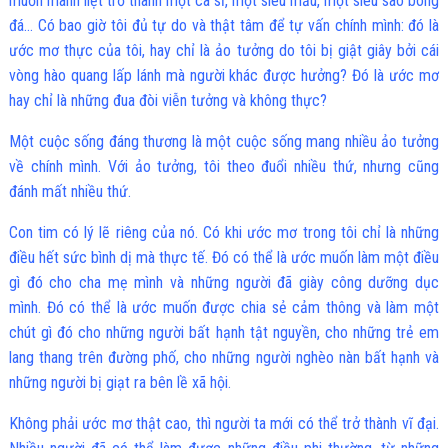
muốn mãnh liệt trở thành một ca sĩ, một siêu mẫu, một siêu sao bóng
đá… Có bao giờ tôi đủ tự do và thật tâm để tự vấn chính mình: đó là
ước mơ thực của tôi, hay chỉ là ảo tưởng do tôi bị giật giây bởi cái
vòng hào quang lấp lánh mà người khác được hưởng? Đó là ước mơ
hay chỉ là những đua đòi viễn tưởng và không thực?
Một cuộc sống đáng thương là một cuộc sống mang nhiều ảo tưởng
về chính mình. Với ảo tưởng, tôi theo đuổi nhiều thứ, nhưng cũng
đánh mất nhiều thứ.
Con tim có lý lẽ riêng của nó. Có khi ước mơ trong tôi chỉ là những
điều hết sức bình dị mà thực tế. Đó có thể là ước muốn làm một điều
gì đó cho cha mẹ mình và những người đã giày công dưỡng dục
mình. Đó có thể là ước muốn được chia sẻ cảm thông và làm một
chút gì đó cho những người bất hạnh tật nguyền, cho những trẻ em
lang thang trên đường phố, cho những người nghèo nàn bất hạnh và
những người bị giạt ra bên lề xã hội.
Không phải ước mơ thật cao, thì người ta mới có thể trở thành vĩ đại.