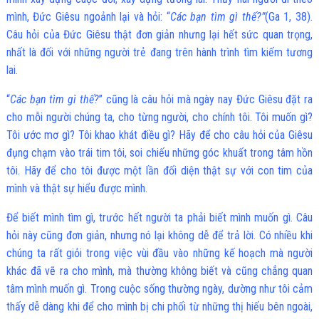
mình, Đức Giêsu ngoảnh lại và hỏi: “
Các bạn tìm gì thế
?
”
(Ga 1, 38).
Câu hỏi của Đức Giêsu thật đơn giản nhưng lại hết sức quan trọng,
nhất là đối với những người trẻ đang trên hành trình tìm kiếm tương
lai.
“
Các bạn tìm gì thế?
” cũng là câu hỏi mà ngày nay Đức Giêsu đặt ra
cho mỗi người chúng ta, cho từng người, cho chính tôi. Tôi muốn gì?
Tôi ước mơ gì? Tôi khao khát điều gì? Hãy để cho câu hỏi của Giêsu
đụng chạm vào trái tim tôi, soi chiếu những góc khuất trong tâm hồn
tôi. Hãy để cho tôi được một lần đối diện thật sự với con tim của
mình và thật sự hiểu được mình.
Để biết mình tìm gì, trước hết người ta phải biết mình muốn gì. Câu
hỏi này cũng đơn giản, nhưng nó lại không dễ để trả lời. Có nhiều khi
chúng ta rất giỏi trong việc vùi đầu vào những kế hoạch mà người
khác đã vẽ ra cho mình, mà thường không biết và cũng chẳng quan
tâm mình muốn gì. Trong cuộc sống thường ngày, dường như tôi cảm
thấy dễ dàng khi để cho mình bị chi phối từ những thị hiếu bên ngoài,