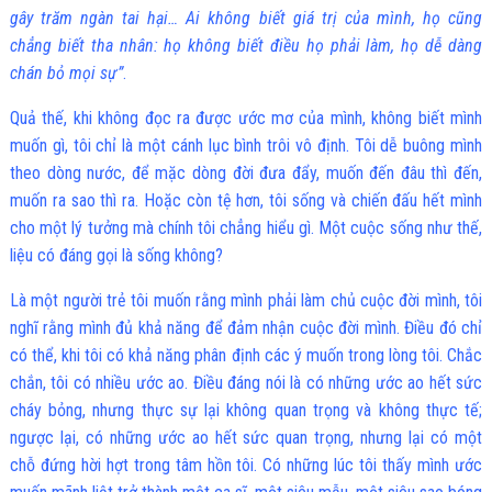
gây trăm ngàn tai hại… Ai không biết giá trị của mình, họ cũng
chẳng biết tha nhân: họ không biết điều họ phải làm, họ dễ dàng
chán bỏ mọi sự”
.
Quả thế, khi không đọc ra được ước mơ của mình, không biết mình
muốn gì, tôi chỉ là một cánh lục bình trôi vô định. Tôi dễ buông mình
theo dòng nước, để mặc dòng đời đưa đẩy, muốn đến đâu thì đến,
muốn ra sao thì ra. Hoặc còn tệ hơn, tôi sống và chiến đấu hết mình
cho một lý tưởng mà chính tôi chẳng hiểu gì. Một cuộc sống như thế,
liệu có đáng gọi là sống không?
Là một người trẻ tôi muốn rằng mình phải làm chủ cuộc đời mình, tôi
nghĩ rằng mình đủ khả năng để đảm nhận cuộc đời mình. Điều đó chỉ
có thể, khi tôi có khả năng phân định các ý muốn trong lòng tôi. Chắc
chắn, tôi có nhiều ước ao. Điều đáng nói là có những ước ao hết sức
cháy bỏng, nhưng thực sự lại không quan trọng và không thực tế;
ngược lại, có những ước ao hết sức quan trọng, nhưng lại có một
chỗ đứng hời hợt trong tâm hồn tôi. Có những lúc tôi thấy mình ước