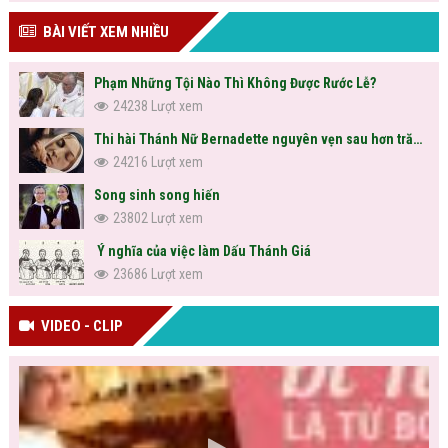
BÀI VIẾT XEM NHIỀU
Phạm Những Tội Nào Thì Không Được Rước Lễ?
24238 Lượt xem
Thi hài Thánh Nữ Bernadette nguyên vẹn sau hơn trăm năm
24216 Lượt xem
Song sinh song hiến
23802 Lượt xem
Ý nghĩa của việc làm Dấu Thánh Giá
23686 Lượt xem
VIDEO - CLIP